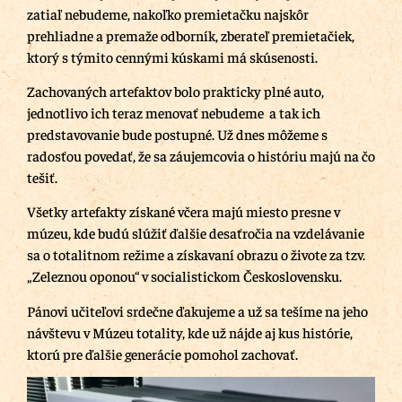
zatiaľ nebudeme, nakoľko premietačku najskôr
prehliadne a premaže odborník, zberateľ premietačiek,
ktorý s týmito cennými kúskami má skúsenosti.
Zachovaných artefaktov bolo prakticky plné auto,
jednotlivo ich teraz menovať nebudeme a tak ich
predstavovanie bude postupné. Už dnes môžeme s
radosťou povedať, že sa záujemcovia o históriu majú na čo
tešiť.
Všetky artefakty získané včera majú miesto presne v
múzeu, kde budú slúžiť ďalšie desaťročia na vzdelávanie
sa o totalitnom režime a získavaní obrazu o živote za tzv.
„Zeleznou oponou“ v socialistickom Československu.
Pánovi učiteľovi srdečne ďakujeme a už sa tešíme na jeho
návštevu v Múzeu totality, kde už nájde aj kus histórie,
ktorú pre ďalšie generácie pomohol zachovať.