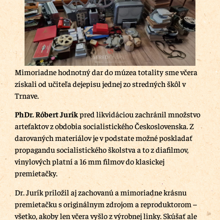
Mimoriadne hodnotný dar do múzea totality sme včera
získali od učiteľa dejepisu jednej zo stredných škôl v
Trnave.
PhDr. Róbert Jurík
pred likvidáciou zachránil množstvo
artefaktov z obdobia socialistického Československa. Z
darovaných materiálov je v podstate možné poskladať
propagandu socialistického školstva a to z diafilmov,
vinylových platní a 16 mm filmov do klasickej
premietačky.
Dr. Jurík priložil aj zachovanú a mimoriadne krásnu
premietačku s originálnym zdrojom a reproduktorom –
všetko, akoby len včera vyšlo z výrobnej linky. Skúšať ale