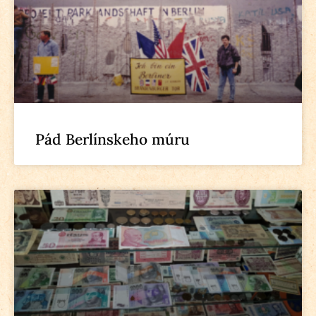
Pád Berlínskeho múru