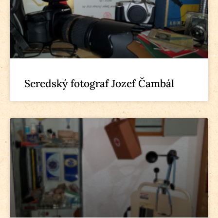
Seredský fotograf Jozef Čambál