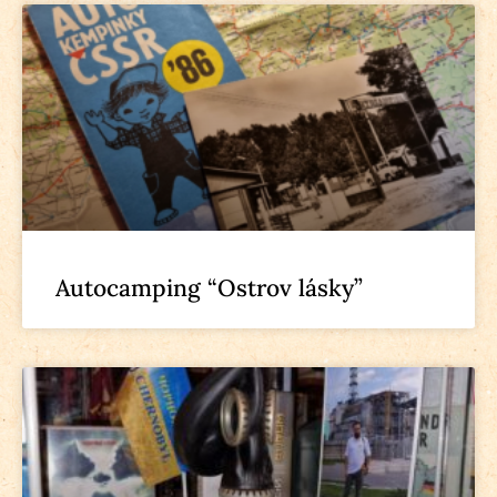
Autocamping “Ostrov lásky”