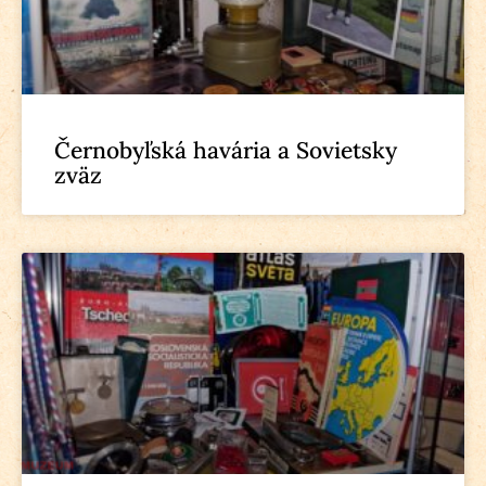
Černobyľská havária a Sovietsky
zväz