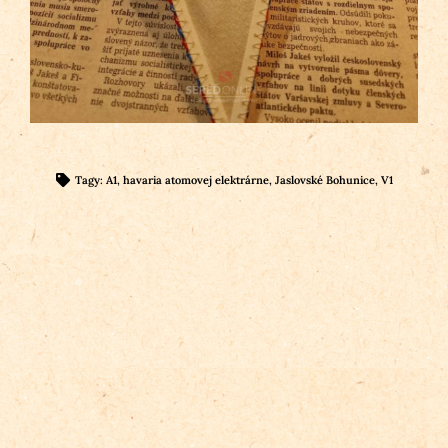
Tagy:
A1
,
havaria atomovej elektrárne
,
Jaslovské Bohunice
,
V1