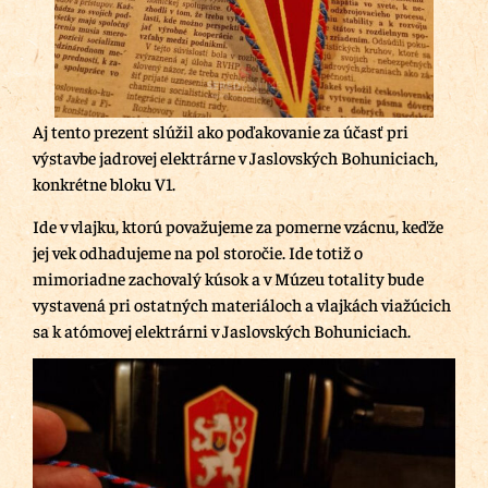
Aj tento prezent slúžil ako poďakovanie za účasť pri
výstavbe jadrovej elektrárne v Jaslovských Bohuniciach,
konkrétne bloku V1.
Ide v vlajku, ktorú považujeme za pomerne vzácnu, keďže
jej vek odhadujeme na pol storočie. Ide totiž o
mimoriadne zachovalý kúsok a v Múzeu totality bude
vystavená pri ostatných materiáloch a vlajkách viažúcich
sa k atómovej elektrárni v Jaslovských Bohuniciach.