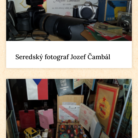
Seredský fotograf Jozef Čambál