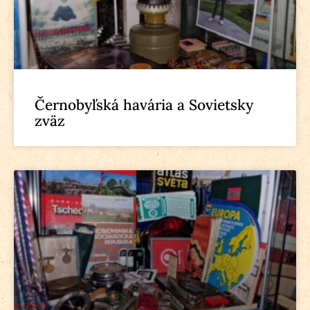
Černobyľská havária a Sovietsky
zväz