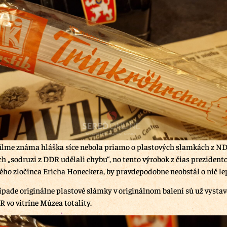
ilme známa hláška síce nebola priamo o plastových slamkách z ND
ch „sodruzi z DDR udělali chybu“, no tento výrobok z čias prezident
ho zločinca Ericha Honeckera, by pravdepodobne neobstál o nič lep
pade originálne plastové slámky v originálnom balení sú už vystav
R vo vitríne Múzea totality.