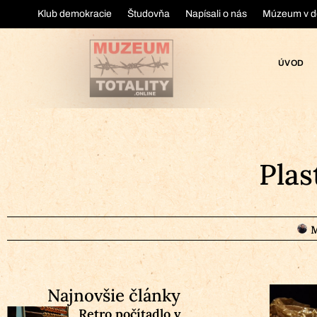
Klub demokracie
Študovňa
Napísali o nás
Múzeum v d
ÚVOD
Plas
M
Najnovšie články
Retro počítadlo v