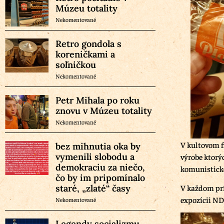
Múzeu totality
Nekomentované
Retro gondola s
koreničkami a
soľničkou
Nekomentované
Petr Mihala po roku
znovu v Múzeu totality
Nekomentované
V kultovom f
bez mihnutia oka by
vymenili slobodu a
výrobe ktorý
demokraciu za niečo,
komunistické
čo by im pripomínalo
staré, „zlaté“ časy
V každom prí
expozícii ND
Nekomentované
Legendy socializmu