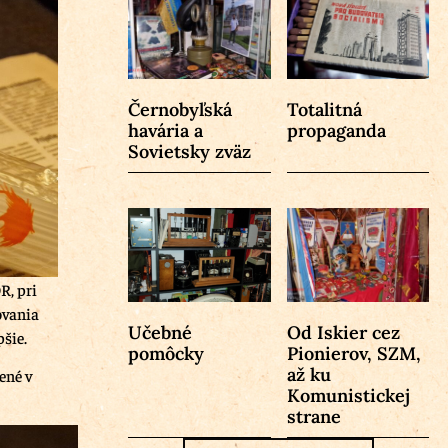
Černobyľská
Totalitná
havária a
propaganda
Sovietsky zväz
R, pri
ovania
Učebné
Od Iskier cez
šie.
pomôcky
Pionierov, SZM,
až ku
ené v
Komunistickej
strane