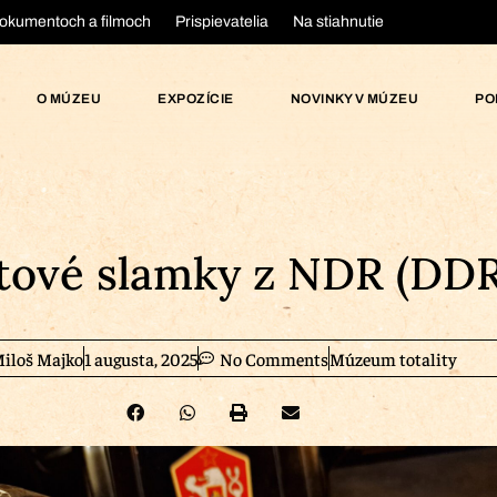
okumentoch a filmoch
Prispievatelia
Na stiahnutie
O MÚZEU
EXPOZÍCIE
NOVINKY V MÚZEU
PO
tové slamky z NDR (DDR
iloš Majko
1 augusta, 2025
No Comments
Múzeum totality