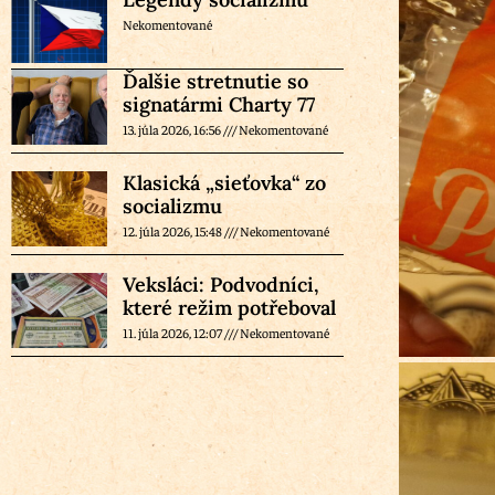
Nekomentované
Ďalšie stretnutie so
signatármi Charty 77
13. júla 2026, 16:56
Nekomentované
Klasická „sieťovka“ zo
socializmu
12. júla 2026, 15:48
Nekomentované
Veksláci: Podvodníci,
které režim potřeboval
11. júla 2026, 12:07
Nekomentované