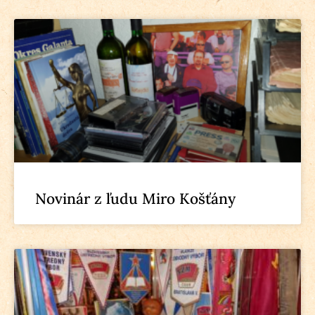
Novinár z ľudu Miro Košťány