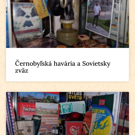
Černobyľská havária a Sovietsky
zväz