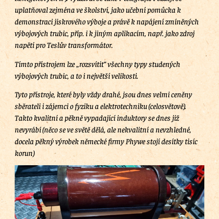
uplatňoval zejména ve školství, jako učební pomůcka k
demonstraci jiskrového výboje a právě k napájení zmíněných
výbojových trubic, příp. i k jiným aplikacím, např. jako zdroj
napětí pro Teslův transformátor.
Tímto přístrojem lze „rozsvítit“ všechny typy studených
výbojových trubic, a to i největší velikosti.
Tyto přístroje, které byly vždy drahé, jsou dnes velmi ceněny
sběrateli i zájemci o fyziku a elektrotechniku (celosvětově).
Takto kvalitní a pěkně vypadající induktory se dnes již
nevyrábí (něco se ve světě dělá, ale nekvalitní a nevzhledné,
docela pěkný výrobek německé firmy Phywe stojí desítky tisíc
korun)