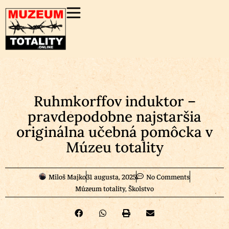
Ruhmkorffov induktor –
pravdepodobne najstaršia
originálna učebná pomôcka v
Múzeu totality
Miloš Majko
31 augusta, 2025
No Comments
Múzeum totality
,
Školstvo