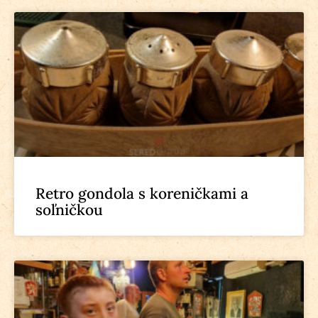
Retro gondola s koreničkami a
soľničkou