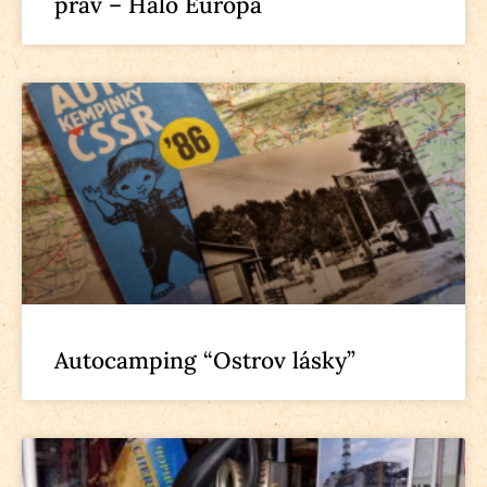
práv – Haló Európa
Autocamping “Ostrov lásky”