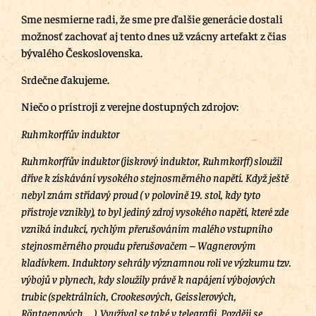
Sme nesmierne radi, že sme pre ďalšie generácie dostali
možnosť zachovať aj tento dnes už vzácny artefakt z čias
bývalého Československa.
Srdečne ďakujeme.
Niečo o prístroji z verejne dostupných zdrojov:
Ruhmkorffův induktor
Ruhmkorffův induktor (jiskrový induktor, Ruhmkorff) sloužil
dříve k získávání vysokého stejnosměrného napětí. Když ještě
nebyl znám střídavý proud ( v polovině 19. stol, kdy tyto
přístroje vznikly), to byl jediný zdroj vysokého napětí, které zde
vzniká indukcí, rychlým přerušováním malého vstupního
stejnosměrného proudu přerušovačem – Wagnerovým
kladívkem. Induktory sehrály významnou roli ve výzkumu tzv.
výbojů v plynech, kdy sloužily právě k napájení výbojových
trubic (spektrálních, Crookesových, Geisslerových,
Röntgenových … ). Využíval se také v telegrafii. Později se