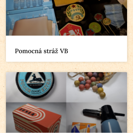
Pomocná stráž VB