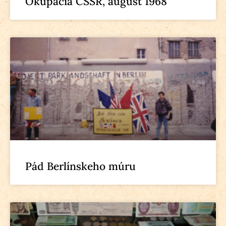
Okupácia ČSSR, august 1968
Pád Berlínskeho múru