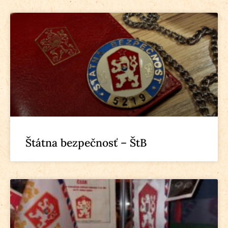
Štátna bezpečnosť – ŠtB