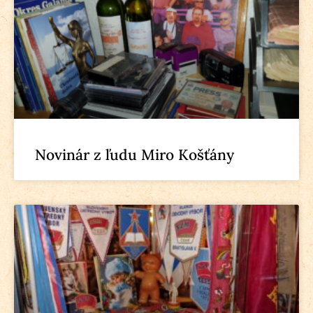
Novinár z ľudu Miro Košťány