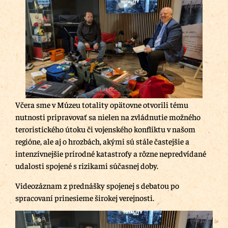
Včera sme v Múzeu totality opätovne otvorili tému
nutnosti pripravovať sa nielen na zvládnutie možného
teroristického útoku či vojenského konfliktu v našom
regióne, ale aj o hrozbách, akými sú stále častejšie a
intenzívnejšie prírodné katastrofy a rôzne nepredvídané
udalosti spojené s rizikami súčasnej doby.
Videozáznam z prednášky spojenej s debatou po
spracovaní prinesieme širokej verejnosti.