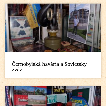
Černobyľská havária a Sovietsky
zväz