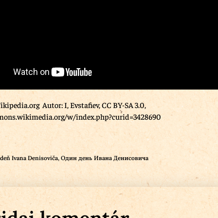
ikipedia.org Autor: I, Evstafiev, CC BY-SA 3.0,
mons.wikimedia.org/w/index.php?curid=3428690
deň Ivana Denisoviča
,
Один день Ивана Денисовича