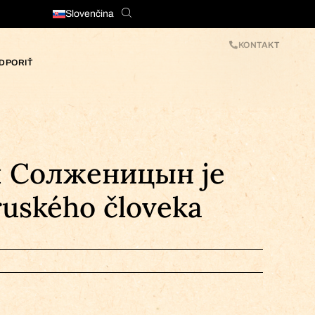
Slovenčina
KONTAKT
DPORIŤ
ч Солженицын je
ruského človeka