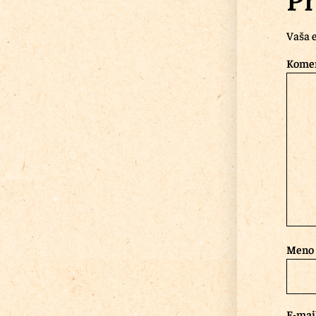
Pr
Vaša e
Kome
Meno
E-mai