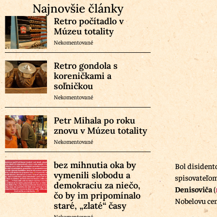
Najnovšie články
Retro počítadlo v
Múzeu totality
Nekomentované
Retro gondola s
koreničkami a
soľničkou
Nekomentované
Petr Mihala po roku
znovu v Múzeu totality
Nekomentované
bez mihnutia oka by
Bol disident
vymenili slobodu a
spisovateľom,
demokraciu za niečo,
Denisoviča
(
čo by im pripomínalo
Nobelovu cen
staré, „zlaté“ časy
Nekomentované