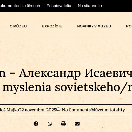
okumentoch a filmoch
Prispievatelia
Na stiahnutie
O MÚZEU
EXPOZÍCIE
NOVINKY V MÚZEU
PO
yn – Александр Исаеви
myslenia sovietskeho/
loš Majko
22 novembra, 2025
No Comments
Múzeum totality