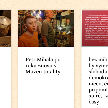
Petr Mihala po
bez mih
roku znovu v
by vyme
Múzeu totality
slobodu
demokra
niečo, č
pripomí
staré, „
časy