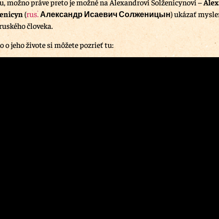
, možno práve preto je možné na Alexandrovi Solženicynovi –
Alex
ženicyn
(
rus.
Александр Исаевич Солженицын
)
ukázať mysle
ruského človeka.
 o jeho živote si môžete pozrieť tu: