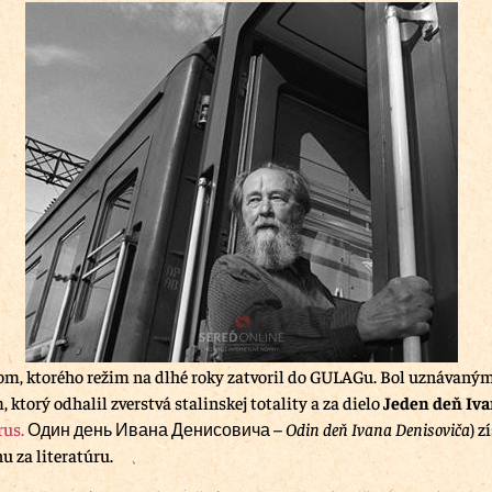
om, ktorého režim na dlhé roky zatvoril do GULAGu. Bol uznávaný
 ktorý odhalil zverstvá stalinskej totality a za dielo
Jeden deň Iv
rus.
Один день Ивана Денисовича
–
Odin deň Ivana Denisoviča
) z
u za literatúru.