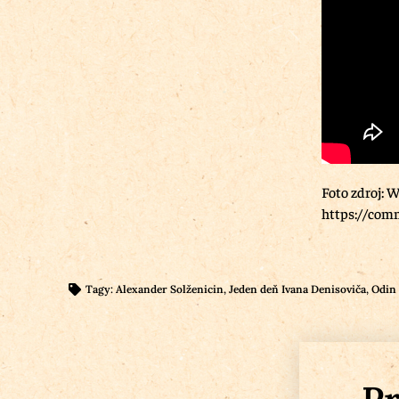
Foto zdroj: W
https://com
Tagy:
Alexander Solženicin
,
Jeden deň Ivana Denisoviča
,
Odin 