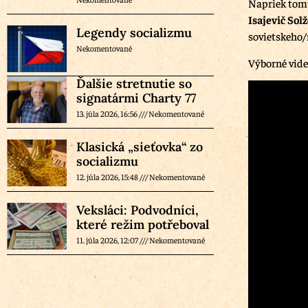
Napriek tomu
Isajevič Sol
Legendy socializmu
sovietskeho/
Nekomentované
Výborné video
Ďalšie stretnutie so
signatármi Charty 77
13. júla 2026, 16:56
Nekomentované
Klasická „sieťovka“ zo
socializmu
12. júla 2026, 15:48
Nekomentované
Veksláci: Podvodníci,
které režim potřeboval
11. júla 2026, 12:07
Nekomentované