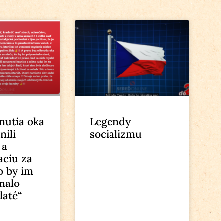
nutia oka
Legendy
nili
socializmu
 a
ciu za
o by im
nalo
zlaté“