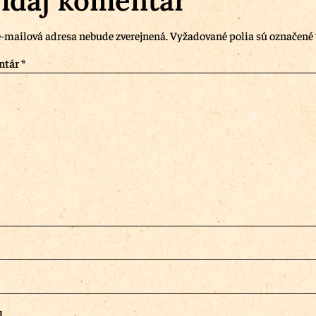
idaj komentár
-mailová adresa nebude zverejnená.
Vyžadované polia sú označené
ntár
*
l