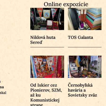
Online expozície
Niklová huta
TOS Galanta
Sereď
m
Od Iskier cez
Černobyľská
ana
Pionierov, SZM,
havária a
ískal
až ku
Sovietsky zväz
Komunistickej
strane