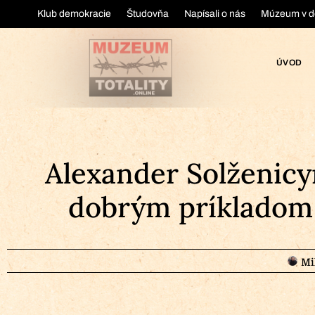
Klub demokracie
Študovňa
Napísali o nás
Múzeum v d
ÚVOD
Alexander Solženic
dobrým príkladom 
Mi