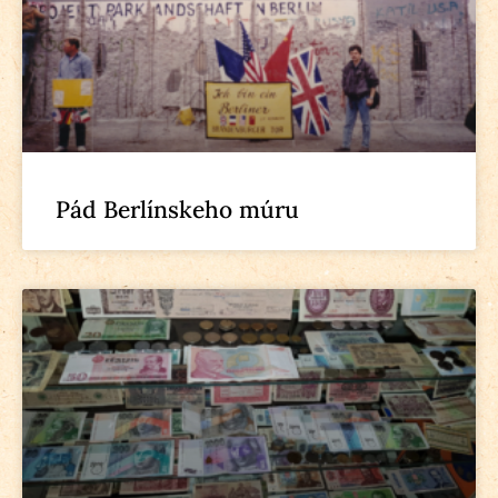
Pád Berlínskeho múru