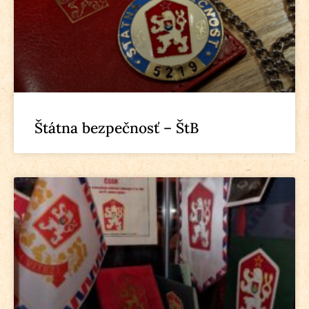
Štátna bezpečnosť – ŠtB