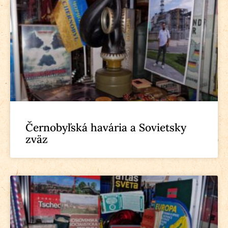
Černobyľská havária a Sovietsky
zväz