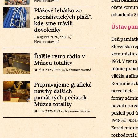
Nekomentované
obete komu
Plážové lehátko zo
odsúdenia Si
„socialistických pláží“,
kde sme trávili
Ústav pam
dovolenky
1. augusta 2026, 22:58
Deň pamiatk
Nekomentované
Slovenská re
komunistické
Ďalšie retro rádio v
1954. V tent
Múzeu totality
máme pravdu
31. júla 2026, 13:55
Nekomentované
väčšia a siln
Komunistick
Pripravujeme grafické
perzekúcie –
návrhy ďalších
pamätných pečiatok
formy admini
Múzea totality
návratu zo z
31. júla 2026, 8:38
Nekomentované
pozícií pod 
1948 až 1953 
Zaradenie do
rozhodovala 