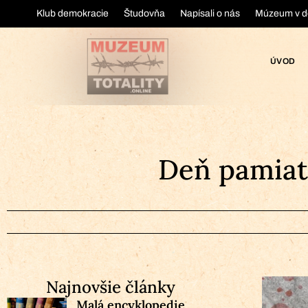
Klub demokracie
Študovňa
Napísali o nás
Múzeum v d
ÚVOD
Deň pamiat
Najnovšie články
Malá encyklopedie