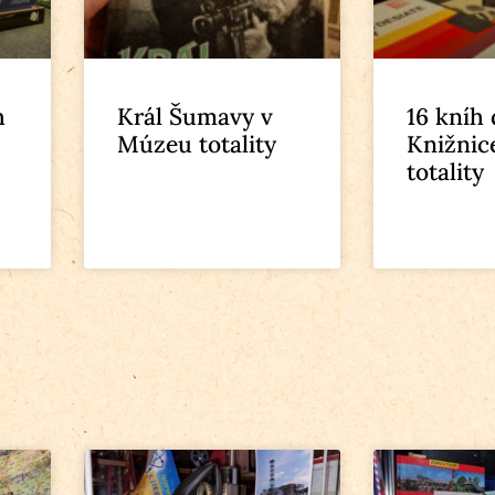
h
Král Šumavy v
16 kníh
Múzeu totality
Knižnic
totality