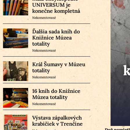
UNIVERSUM je
konečne kompletná
Nekomentované
Ďalšia sada kníh do
Knižnice Múzea
totality
Nekomentované
Král Šumavy v Múzeu
totality
Nekomentované
16 kníh do Knižnice
Múzea totality
Nekomentované
Výstava zápalkových
krabičiek v Trenčíne
Deň pamiatk