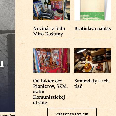
Novinár z ľudu
Bratislava nahlas
Miro Košťány
Od Iskier cez
Samizdaty a ich
Pionierov, SZM,
tlač
až ku
Komunistickej
strane
VŠETKY EXPOZÍCIE
pripomína