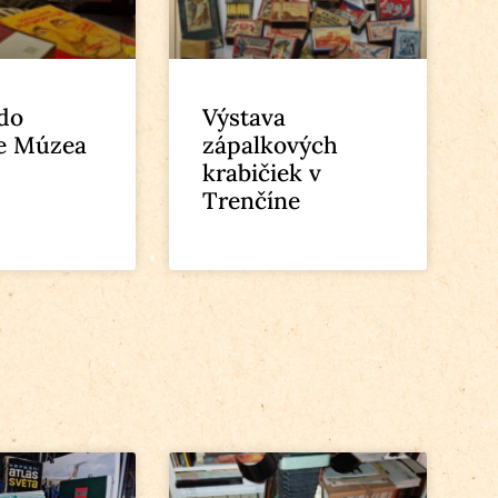
 do
Výstava
e Múzea
zápalkových
krabičiek v
Trenčíne