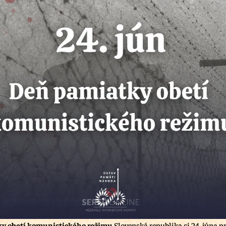
y obetí komunistického režimu
Slovenská republika si 24. júna 