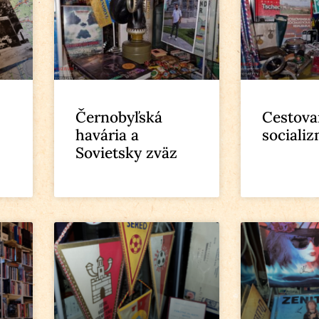
Černobyľská
Cestova
havária a
sociali
Sovietsky zväz