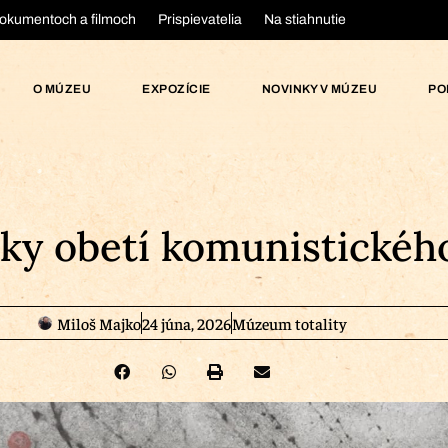
okumentoch a filmoch
Prispievatelia
Na stiahnutie
O MÚZEU
EXPOZÍCIE
NOVINKY V MÚZEU
PO
ky obetí komunistickéh
Miloš Majko
24 júna, 2026
Múzeum totality