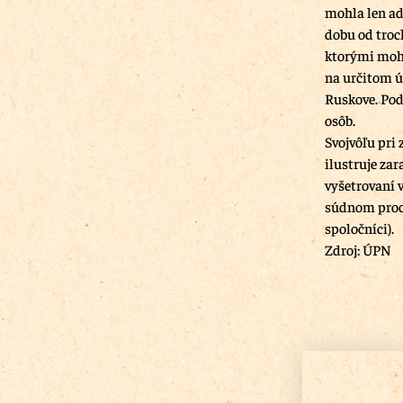
mohla len ad
dobu od troc
ktorými mohl
na určitom ú
Ruskove. Pod
osôb.
Svojvôľu pri
ilustruje za
vyšetrovaní v
súdnom proce
spoločníci).
Zdroj: ÚPN