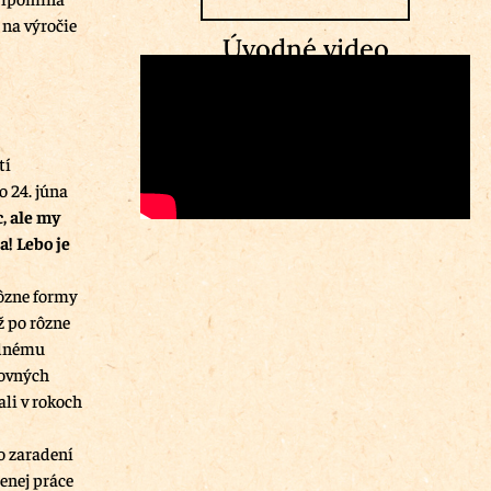
 na výročie
Úvodné video
tí
 24. júna
, ale my
! Lebo je
ôzne formy
ž po rôzne
odnému
covných
li v rokoch
o zaradení
enej práce