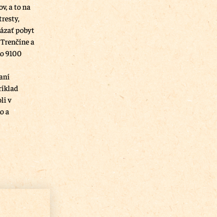
v, a to na
resty,
kázať pobyt
 Trenčíne a
ko 9100
aní
ríklad
li v
o a