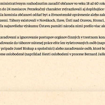
ministratívnym rozhodnutím zaradiť občanov vo veku 18 až 60 roko
h do 24 mesiacov. Perzekučný charakter zvýrazňovali aj doplňujúce t
a komisia občanovi odňať byt a živnostenské oprávnenie alebo za
zemí. Tábory existovali v Novákoch, Ilave, Ústí nad Oravou, Hronci,
ľa najnovšieho výskumu Ústavu pamäti národa nimi prešlo viac a
 zaraďovaní a ignorovanie postupov orgánov činných v trestnom kon
raďovanie do táborov nútenej práce ešte len vyšetrovaných osôb (nap
 prípade Jozef Biskup a spoločníci) alebo zaraďovanie osôb, ktoré bo
se oslobodené (napríklad šiesti oslobodení v procese Bernard Jašk