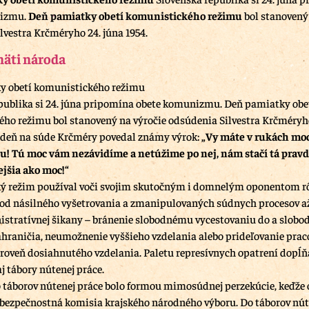
nizmu.
Deň pamiatky obetí komunistického režimu
bol stanovený
lvestra Krčméryho 24. júna 1954.
äti národa
y obetí komunistického režimu
publika si 24. júna pripomína obete komunizmu. Deň pamiatky obe
ho režimu bol stanovený na výročie odsúdenia Silvestra Krčméryho
o deň na súde Krčméry povedal známy výrok:
„Vy máte v rukách moc
! Tú moc vám nezávidíme a netúžime po nej, nám stačí tá pravda
ejšia ako moc!“
ý režim používal voči svojim skutočným i domnelým oponentom r
 od násilného vyšetrovania a zmanipulovaných súdnych procesov a
stratívnej šikany – bránenie slobodnému vycestovaniu do a slob
ahraničia, neumožnenie vyššieho vzdelania alebo prideľovanie pra
úroveň dosiahnutého vzdelania. Paletu represívnych opatrení dopĺňa
aj tábory nútenej práce.
 táborov nútenej práce bolo formou mimosúdnej perzekúcie, keďže 
bezpečnostná komisia krajského národného výboru. Do táborov nút