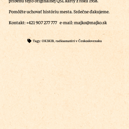
príbehu tejto originálnej QSL karty z roku 1958.
Pomôžte uchovať históriu mesta. Srdečne ďakujeme.
Kontakt: +421 907 277 777 e-mail: majko@majko.sk
Tagy:
OK3KIB
,
radioamatéri v Československu