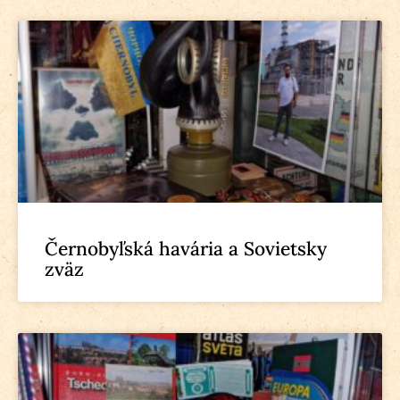
Černobyľská havária a Sovietsky
zväz