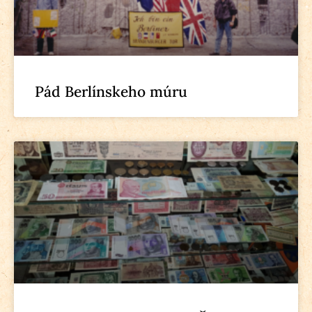
Pád Berlínskeho múru