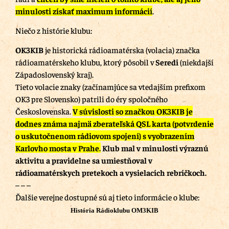
minulosti získať maximum informácií
.
Niečo z histórie klubu:
OK3KIB
je historická rádioamatérska (volacia) značka
rádioamatérskeho klubu, ktorý pôsobil v
Seredi
(niekdajší
Západoslovenský kraj).
Tieto volacie znaky (začínamjúce sa vtedajším prefixom
OK3 pre Slovensko) patrili do éry spoločného
Československa.
V súvislosti so značkou OK3KIB je
dodnes známa najmä zberateľská QSL karta (potvrdenie
o uskutočnenom rádiovom spojení) s vyobrazením
Karlovho mosta v Prahe.
Klub mal v minulosti výraznú
aktivitu a pravidelne sa umiestňoval v
rádioamatérskych pretekoch a vysielacích rebríčkoch.
– – –
Ďalšie verejne dostupné sú aj tieto informácie o klube:
História Rádioklubu OM3KIB