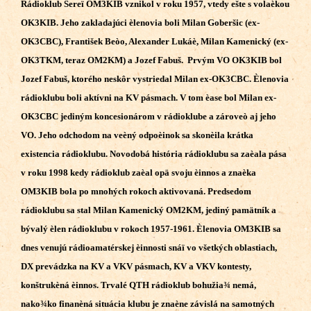
Rádioklub Sereï OM3KIB vznikol v roku 1957, vtedy ešte s volaèkou
OK3KIB. Jeho zakladajúci èlenovia boli Milan Goberšic (ex-
OK3CBC), František Beòo, Alexander Lukáè, Milan Kamenický (ex-
OK3TKM, teraz OM2KM) a Jozef Fabuš. Prvým VO OK3KIB bol
Jozef Fabuš, ktorého neskôr vystriedal Milan ex-OK3CBC. Èlenovia
rádioklubu boli aktívni na KV pásmach. V tom èase bol Milan ex-
OK3CBC jediným koncesionárom v rádioklube a zároveò aj jeho
VO. Jeho odchodom na veèný odpoèinok sa skonèila krátka
existencia rádioklubu. Novodobá história rádioklubu sa zaèala pása
v roku 1998 kedy rádioklub zaèal opä svoju èinnos a znaèka
OM3KIB bola po mnohých rokoch aktivovaná. Predsedom
rádioklubu sa stal Milan Kamenický OM2KM, jediný pamätník a
bývalý èlen rádioklubu v rokoch 1957-1961. Èlenovia OM3KIB sa
dnes venujú rádioamatérskej èinnosti snáï vo všetkých oblastiach,
DX prevádzka na KV a VKV pásmach, KV a VKV kontesty,
konštrukèná èinnos. Trvalé QTH rádioklub bohužia¾ nemá,
nako¾ko finanèná situácia klubu je znaène závislá na samotných