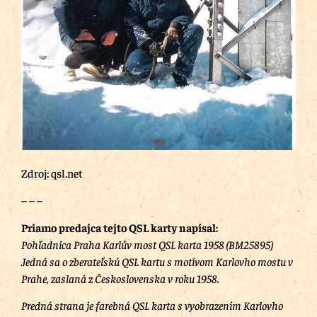
Zdroj: qsl.net
– – –
Priamo predajca tejto QSL karty napísal:
Pohľadnica Praha Karlův most QSL karta 1958 (BM25895)
Jedná sa o zberateľskú QSL kartu s motívom Karlovho mostu v
Prahe, zaslaná z Československa v roku 1958.
Predná strana je farebná QSL karta s vyobrazením Karlovho