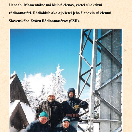
èlenoch. Momentálne má klub 6 èlenov, všetci sú aktívni
rádioamatéri. Rádioklub ako aj všetci jeho èlenovia sú èlenmi
Slovenského Zväzu Rádioamatérov (SZR).