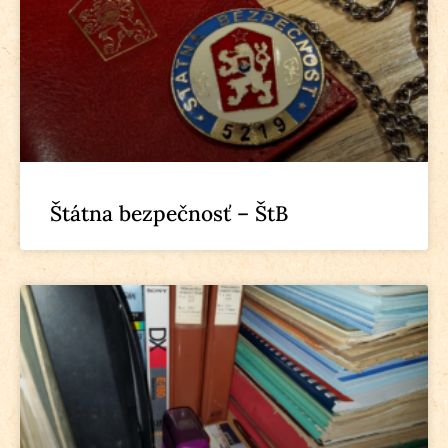
Štátna bezpečnosť – ŠtB