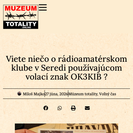
Viete niečo o rádioamatérskom
klube v Seredi používajúcom
volací znak OK3KIB ?
Miloš Majko
27 júna, 2026
Múzeum totality
,
Voľný čas