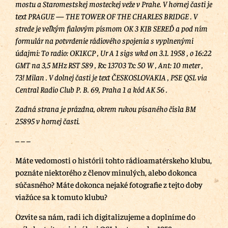
mostu a Staromestskej mosteckej veže v Prahe. V hornej časti je
text PRAGUE — THE TOWER OF THE CHARLES BRIDGE . V
strede je veľkým fialovým písmom OK 3 KIB SEREĎ a pod ním
formulár na potvrdenie rádiového spojenia s vyplnenými
údajmi: To radio: OK1KCP , Ur A 1 sigs wkd on 3.1. 1958 , o 16:22
GMT na 3,5 MHz RST 589 , Rx: 13703 Tx: 50 W , Ant: 10 meter ,
73! Milan . V dolnej časti je text ČESKOSLOVAKIA , PSE QSL via
Central Radio Club P. B. 69, Praha 1 a kód AK 56 .
Zadná strana je prázdna, okrem rukou písaného čísla BM
25895 v hornej časti.
– – –
Máte vedomosti o histórii tohto rádioamatérskeho klubu,
poznáte niektorého z členov minulých, alebo dokonca
súčasného? Máte dokonca nejaké fotografie z tejto doby
viažúce sa k tomuto klubu?
Ozvite sa nám, radi ich digitalizujeme a doplníme do