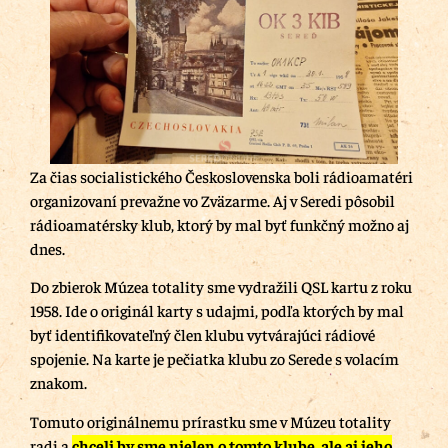
Za čias socialistického Československa boli rádioamatéri
organizovaní prevažne vo Zväzarme. Aj v Seredi pôsobil
rádioamatérsky klub, ktorý by mal byť funkčný možno aj
dnes.
Do zbierok Múzea totality sme vydražili QSL kartu z roku
1958. Ide o originál karty s udajmi, podľa ktorých by mal
byť identifikovateľný člen klubu vytvárajúci rádiové
spojenie. Na karte je pečiatka klubu zo Serede s volacím
znakom.
Tomuto originálnemu prírastku sme v Múzeu totality
radi a
chceli by sme nielen o tomto klube, ale aj jeho