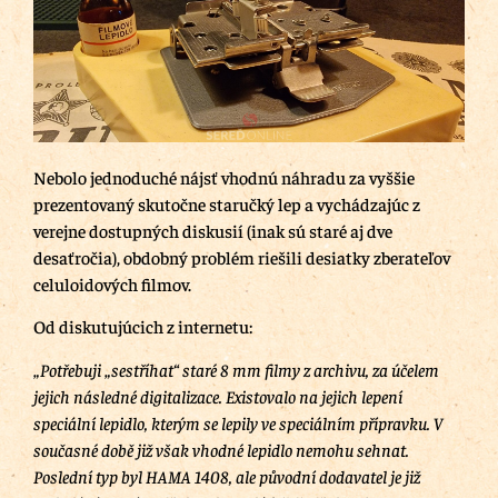
Nebolo jednoduché nájsť vhodnú náhradu za vyššie
prezentovaný skutočne staručký lep a vychádzajúc z
verejne dostupných diskusií (inak sú staré aj dve
desaťročia), obdobný problém riešili desiatky zberateľov
celuloidových filmov.
Od diskutujúcich z internetu:
„Potřebuji „sestříhat“ staré 8 mm filmy z archivu, za účelem
jejich následné digitalizace. Existovalo na jejich lepení
speciální lepidlo, kterým se lepily ve speciálním přípravku. V
současné době již však vhodné lepidlo nemohu sehnat.
Poslední typ byl HAMA 1408, ale původní dodavatel je již