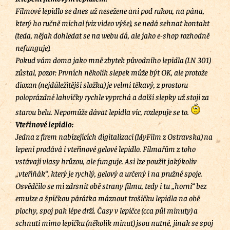
Filmové lepidlo se dnes už nesežene ani pod rukou, na pána,
který ho ručně míchal (viz video výše), se nedá sehnat kontakt
(teda, nějak dohledat se na webu dá, ale jako e-shop rozhodně
nefunguje).
Pokud vám doma jako mně zbytek původního lepidla (LN 301)
zůstal, pozor: Prvních několik slepek může být OK, ale protože
dioxan (nejdůležitější složka) je velmi těkavý, z prostoru
poloprázdné lahvičky rychle vyprchá a další slepky už stojí za
starou belu. Nepomůže dávat lepidla víc, rozlepuje se to.
Vteřinové lepidlo:
Jedna z firem nabízejících digitalizaci (MyFilm z Ostravska) na
lepení prodává i vteřinové gelové lepidlo. Filmařům z toho
vstávají vlasy hrůzou, ale funguje. Asi lze použít jakýkoliv
„vteřiňák“, který je rychlý, gelový a určený i na pružné spoje.
Osvědčilo se mi zdrsnit obě strany filmu, tedy i tu „horní“ bez
emulze a špičkou párátka máznout trošičku lepidla na obě
plochy, spoj pak lépe drží. Časy v lepičce (cca půl minuty) a
schnutí mimo lepičku (několik minut) jsou nutné, jinak se spoj