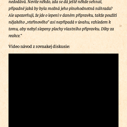
nedodává. Nevíte někdo, zda se dá ještě někde sehnat,
případně jaká by byla možná jeho plnohodnotná náhrada?
Ale upozorňuji, že jde o lepení v daném přípravku, takže použití
nějakého „vteřinového“ asi nepřipadá v úvahu, vzhledem k
tomu, aby nebyl slepeny plochy vlastního přípravku. Díky za
reakce.“
Video návod z rovnakej diskusie: