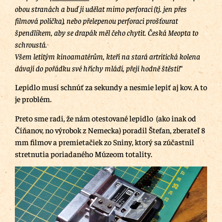
obou stranách a buď ji udělat mimo perforaci (tj. jen přes
filmová políčka), nebo přelepenou perforaci prošťourat
špendlíkem, aby se drapák měl čeho chytit. Česká Meopta to
schroustá.
Všem letitým kinoamatérům, kteří na stará artritická kolena
dávají do pořádku své hříchy mládí, přeji hodně štěstí!“
Lepidlo musí schnúť za sekundy a nesmie lepiť aj kov. A to
je problém.
Preto sme radi, že nám otestované lepidlo (ako inak od
Číňanov, no výrobok z Nemecka) poradil Štefan, zberateľ 8
mm filmov a premietačiek zo Sniny, ktorý sa zúčastnil
stretnutia poriadaného Múzeom totality.