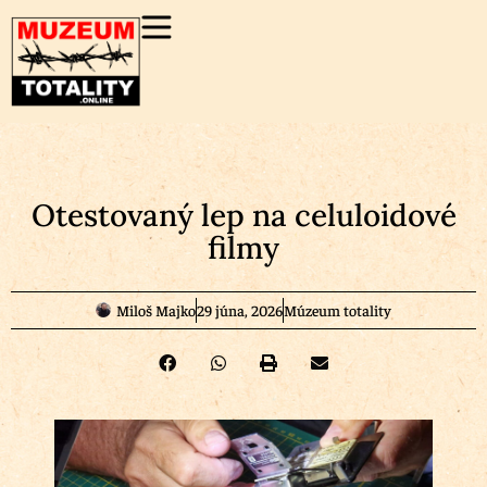
Otestovaný lep na celuloidové
filmy
Miloš Majko
29 júna, 2026
Múzeum totality