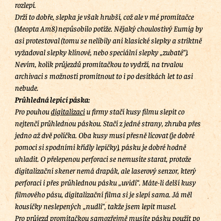
rozlepí.
Drží to dobře, slepka je však hrubší, což ale v mé promítačce
(Meopta Am8) nepůsobilo potíže. Nějaký choulostivý Eumig by
asi protestoval (tomu se nelíbily ani klasické slepky a striktně
vyžadoval slepky klínové, nebo speciální slepky „zubaté“).
Nevím, kolik průjezdů promítačkou to vydrží, na trvalou
archivaci s možností promítnout to i po desítkách let to asi
nebude.
Průhledná lepicí páska:
Pro pouhou
digitalizaci
u firmy stačí kusy filmu slepit co
nejtenčí průhlednou páskou. Stačí z jedné strany, zhruba přes
jedno až dvě políčka. Oba kusy musí přesně lícovat (je dobré
pomoci si spodními křídly lepičky), pásku je dobré hodně
uhladit. O přelepenou perforaci se nemusíte starat, protože
digitalizační skener nemá drapák, ale laserový senzor, který
perforaci i přes průhlednou pásku „uvidí“. Máte-li delší kusy
filmového pásu, digitalizační filma si je slepí sama. Já měl
kousíčky neslepených „nudlí“, takže jsem lepit musel.
Pro průjezd
promítačkou
samozřejmě musíte pásku použít po