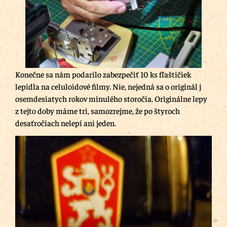
Konečne sa nám podarilo zabezpečiť 10 ks fľaštičiek
lepidla na celuloidové filmy. Nie, nejedná sa o originál j
osemdesiatych rokov minulého storočia. Originálne lepy
z tejto doby máme tri, samozrejme, že po štyroch
desaťročiach nelepí ani jeden.