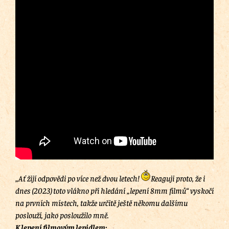
„Ať žijí odpovědi po více než dvou letech!
Reaguji proto, že i
dnes (2023) toto vlákno při hledání „lepení 8mm filmů“ vyskočí
na prvních místech, takže určitě ještě někomu dalšímu
poslouží, jako posloužilo mně.
K lepení filmovým lepidlem: