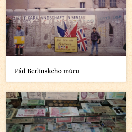
Pád Berlínskeho múru