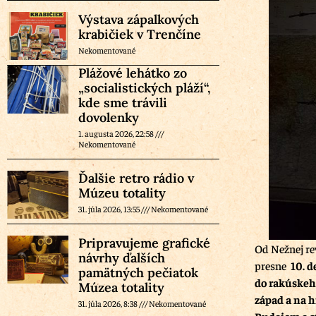
Výstava zápalkových
krabičiek v Trenčíne
Nekomentované
Plážové lehátko zo
„socialistických pláží“,
kde sme trávili
dovolenky
1. augusta 2026, 22:58
Nekomentované
Ďalšie retro rádio v
Múzeu totality
31. júla 2026, 13:55
Nekomentované
Pripravujeme grafické
Od Nežnej re
návrhy ďalších
presne
10. d
pamätných pečiatok
do rakúskeh
Múzea totality
západ a na 
31. júla 2026, 8:38
Nekomentované
Budajom a s