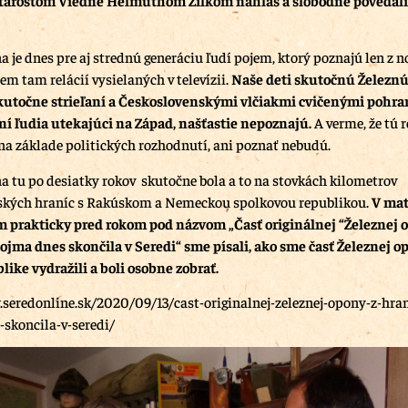
 je dnes pre aj strednú generáciu ľudí pojem, ktorý poznajú len z n
em tam relácií vysielaných v televízii.
Naše deti skutočnú Železn
 skutočne strieľaní a Československými vlčiakmi cvičenými pohr
ní ľudia utekajúci na Západ, našťastie nepoznajú.
A verme, že tú 
 na základe politických rozhodnutí, ani poznať nebudú.
a tu po desiatky rokov skutočne bola a to na stovkách kilometrov
ských hraníc s Rakúskom a Nemeckou spolkovou republikou.
V mat
 prakticky pred rokom pod názvom „Časť originálnej “Železnej o
ojma dnes skončila v Seredi“ sme písali, ako sme časť Železnej o
like vydražili a boli osobne zobrať.
seredonline.sk/2020/09/13/cast-originalnej-zeleznej-opony-z-hran
skoncila-v-seredi/