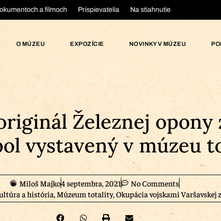
okumentoch a filmoch
Prispievatelia
Na stiahnutie
O MÚZEU
EXPOZÍCIE
NOVINKY V MÚZEU
PO
 originál Železnej opony
bol vystavený v múzeu to
Miloš Majko
4 septembra, 2021
No Comments
ultúra a história
,
Múzeum totality
,
Okupácia vojskami Varšavskej 