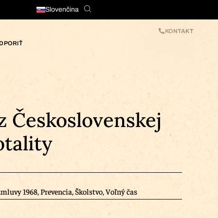
Slovenčina
KONTAKT
DPORIŤ
 z Československej
tality
zmluvy 1968
,
Prevencia
,
Školstvo
,
Voľný čas