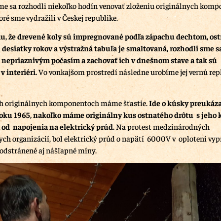
me sa rozhodli niekoľko hodín venovať zloženiu originálnych kom
oré sme vydražili v Českej republike.
u, že drevené koly sú impregnované podľa zápachu dechtom, ost
 desiatky rokov a výstražná tabuľa je smaltovaná, rozhodli sme s
 nepriaznivým počasím a zachovať ich v dnešnom stave a tak sú
 interiéri.
Vo vonkajšom prostredí následne urobíme jej vernú repl
h originálnych komponentoch máme šťastie.
Ide o kúsky preukáza
roku 1965, nakoľko máme originálny kus ostnatého drôtu s jeho
od napojenia na elektrický prúd.
Na protest medzinárodných
ch organizácií, bol elektrický prúd o napätí 6000V v oplotení vyp
 odstránené aj nášľapné míny.