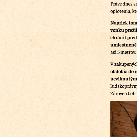
Práve dnes s
oplotenia, kt
Napriek tom
vonku prežil
chrániť pred
umiestnené v
asi 5 metrov.
V zakúpenýc
obdobia do 
ucviknutým 
ľudskoprávny
Zároveň boli