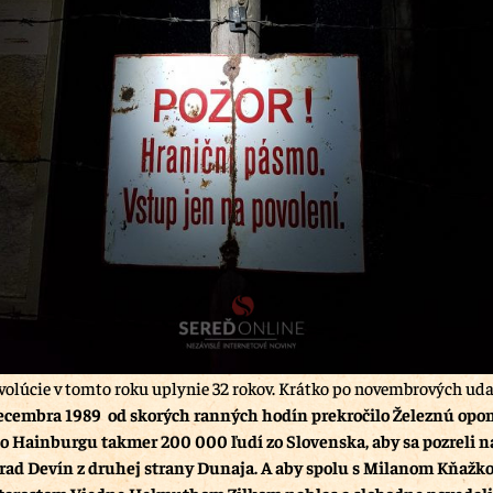
volúcie v tomto roku uplynie 32 rokov. Krátko po novembrových uda
ecembra 1989 od skorých ranných hodín prekročilo Železnú op
o Hainburgu takmer 200 000 ľudí zo Slovenska, aby sa pozreli n
hrad Devín z druhej strany Dunaja. A aby spolu s Milanom Kňaž
tarostom Viedne Helmuthom Zilkom nahlas a slobodne povedali