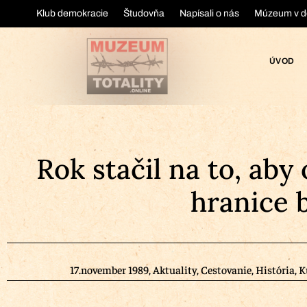
Klub demokracie
Študovňa
Napísali o nás
Múzeum v d
ÚVOD
Rok stačil na to, aby
hranice 
17.november 1989
,
Aktuality
,
Cestovanie
,
História
,
K