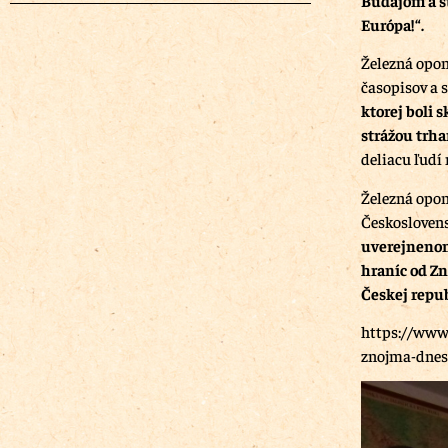
Európa!“.
Železná opona
časopisov a s
ktorej boli
strážou trha
deliacu ľudí
Železná opon
Českosloven
uverejnenom
hraníc od Zn
Českej repub
https://www.
znojma-dnes-