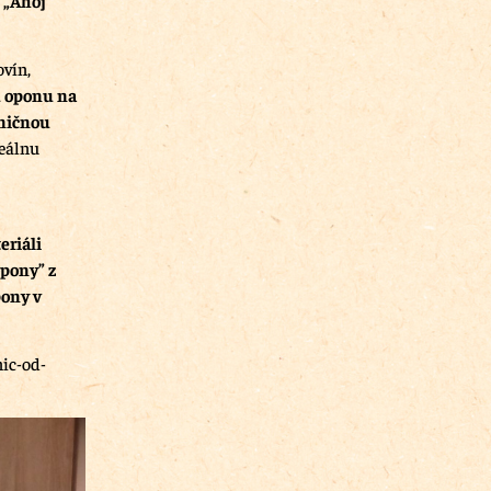
ovín,
ú oponu na
aničnou
reálnu
eriáli
pony” z
pony v
ic-od-