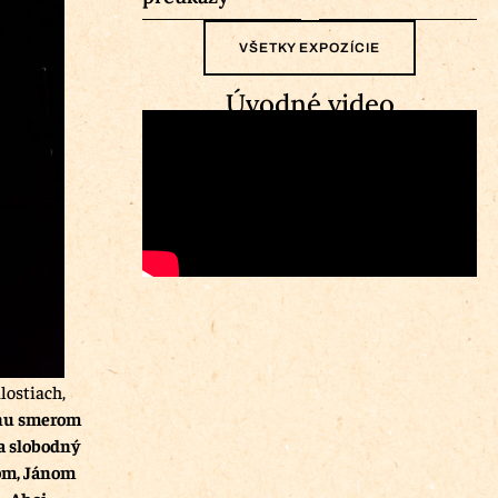
VŠETKY EXPOZÍCIE
Úvodné video
lostiach,
onu smerom
a slobodný
kom, Jánom
 „Ahoj