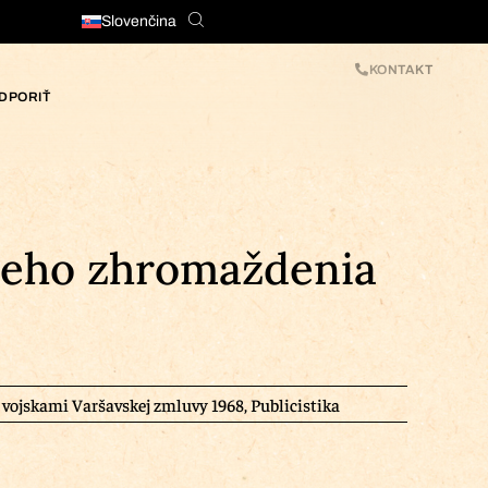
Slovenčina
KONTAKT
DPORIŤ
lneho zhromaždenia
vojskami Varšavskej zmluvy 1968
,
Publicistika