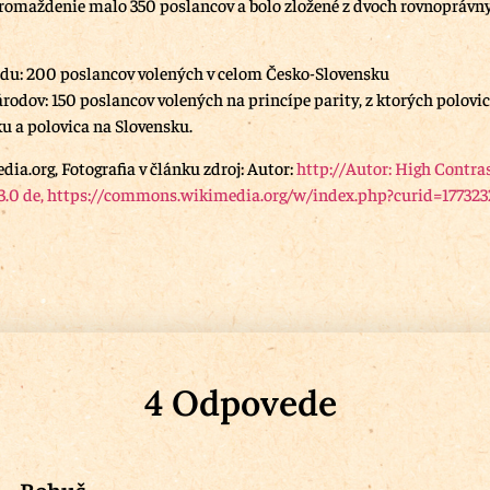
romaždenie malo 350 poslancov a bolo zložené z dvoch rovnopráv
du: 200 poslancov volených v celom Česko-Slovensku
odov: 150 poslancov volených na princípe parity, z ktorých polovic
ku a polovica na Slovensku.
dia.org, Fotografia v článku zdroj: Autor:
http://Autor: High Contra
 3.0 de, https://commons.wikimedia.org/w/index.php?curid=177323
4 Odpovede