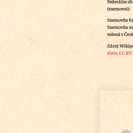
Federálne zh
(snemovní):
Snemovňa ľu
Snemovňa nár
volená v Čes
Zdroj: Wikipe
dielo, CC BY