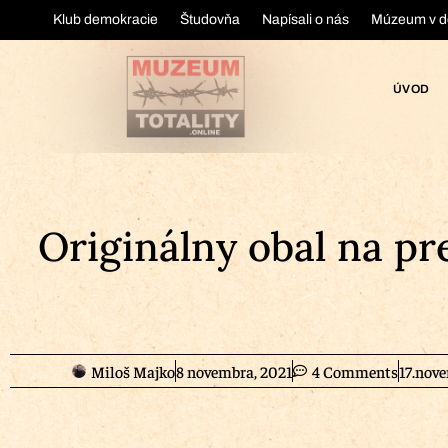
Klub demokracie
Študovňa
Napísali o nás
Múzeum v d
ÚVOD
Originálny obal na p
Miloš Majko
8 novembra, 2021
4 Comments
17.nov