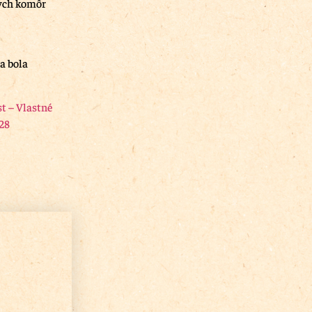
nych komôr
a bola
st – Vlastné
28