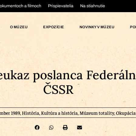
okumentoch a filmoch
Prispievatelia
Na stiahnutie
O MÚZEU
EXPOZÍCIE
NOVINKY V MÚZEU
PO
reukaz poslanca Federá
ČSSR
ember 1989
,
História
,
Kultúra a história
,
Múzeum totality
,
Okupácia 