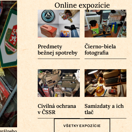
Online expozície
Predmety
Čierno-biela
bežnej spotreby
fotografia
Civilná ochrana
Samizdaty a ich
v ČSSR
tlač
VŠETKY EXPOZÍCIE
erálneho