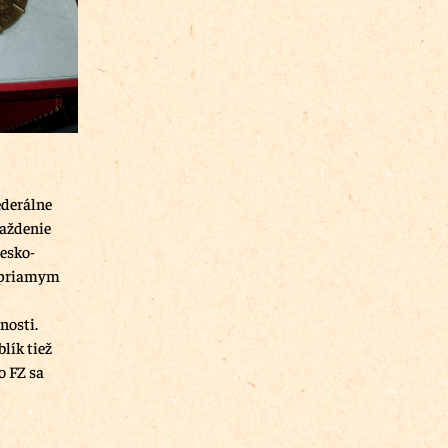
ederálne
maždenie
Česko-
o priamym
nosti.
lík tiež
o FZ sa