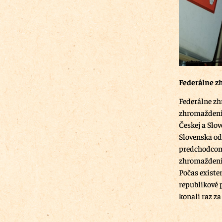
Federálne 
Federálne zh
zhromaždenie
Českej a Slo
Slovenska od
predchodcom
zhromaždením
Počas existe
republikové 
konali raz za