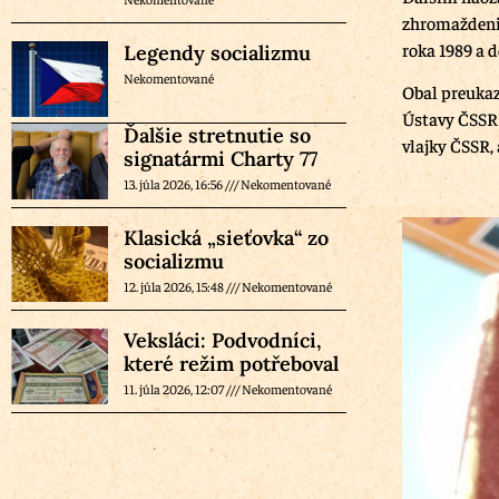
zhromaždenia
roka 1989 a d
Legendy socializmu
Nekomentované
Obal preukaz
Ústavy ČSSR 
Ďalšie stretnutie so
vlajky ČSSR,
signatármi Charty 77
13. júla 2026, 16:56
Nekomentované
Klasická „sieťovka“ zo
socializmu
12. júla 2026, 15:48
Nekomentované
Veksláci: Podvodníci,
které režim potřeboval
11. júla 2026, 12:07
Nekomentované