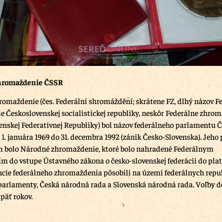
zhromaždenie ČSSR
romaždenie (čes. Federální shromáždění; skrátene FZ, dlhý názov F
 Československej socialistickej republiky, neskôr Federálne zhro
venskej Federatívnej Republiky) bol názov federálneho parlamentu 
 1. januára 1969 do 31. decembra 1992 (zánik Česko-Slovenska). Jeh
 bolo Národné zhromaždenie, ktoré bolo nahradené Federálnym
 do vstupe Ústavného zákona o česko-slovenskej federácii do plat
ncie federálneho zhromaždenia pôsobili na území federálnych repub
parlamenty, Česká národná rada a Slovenská národná rada. Voľby d
 päť rokov.