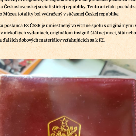
 Československej socialistickej republiky. Tento artefakt pochádza
o Múzea totality bol vydražený v súčasnej Českej republike.
u poslanca FZ ČSSR je umiestnený vo vitríne spolu s originálnymi
v niekoľkých vydaniach, originálom insignií štátnej moci, štátneh
 a ďalších dobových materiálov vzťahujúcich sa k FZ.