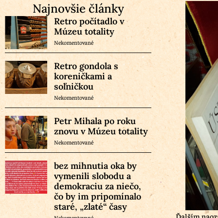
Najnovšie články
Retro počítadlo v
Múzeu totality
Nekomentované
Retro gondola s
koreničkami a
soľničkou
Nekomentované
Petr Mihala po roku
znovu v Múzeu totality
Nekomentované
bez mihnutia oka by
vymenili slobodu a
demokraciu za niečo,
čo by im pripomínalo
staré, „zlaté“ časy
Ďalším naoza
Nekomentované