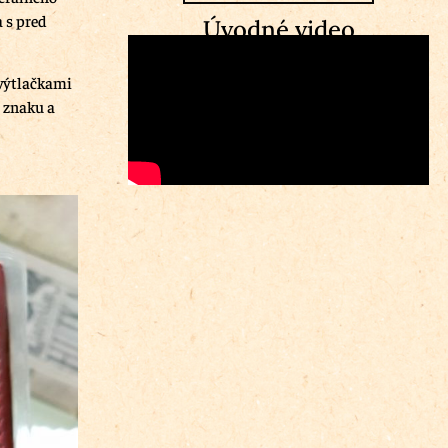
 s pred
Úvodné video
 výtlačkami
o znaku a