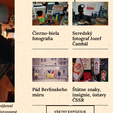
Čierno-biela
Seredský
fotografia
fotograf Jozef
Čambál
Pád Berlínskeho
Štátne znaky,
múru
insignie, ústavy
ČSSR
rejňovať
rístupnené
VŠETKY EXPOZÍCIE