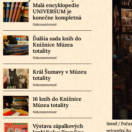
Malá encyklopedie
UNIVERSUM je
konečne kompletná
Nekomentované
Ďalšia sada kníh do
Knižnice Múzea
totality
Nekomentované
Král Šumavy v Múzeu
totality
Nekomentované
16 kníh do Knižnice
Múzea totality
Nekomentované
Sereď / Poča
Výstava zápalkových
prírastky do