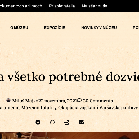
okumentoch a filmoch
Prispievatelia
Na stiahnutie
O MÚZEU
EXPOZÍCIE
NOVINKY V MÚZEU
PO
sa všetko potrebné dozvi
Miloš Majko
22 novembra, 2021
20 Comments
 a umenie
,
Múzeum totality
,
Okupácia vojskami Varšavskej zmluvy