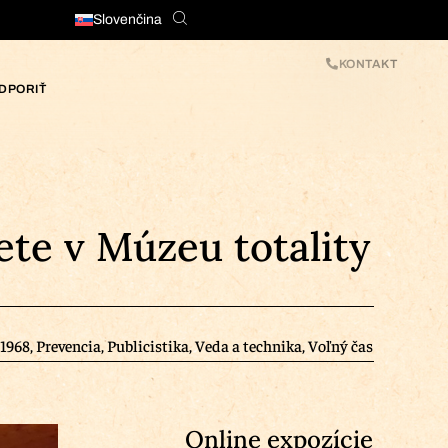
Slovenčina
KONTAKT
DPORIŤ
ete v Múzeu totality
 1968
,
Prevencia
,
Publicistika
,
Veda a technika
,
Voľný čas
Online expozície