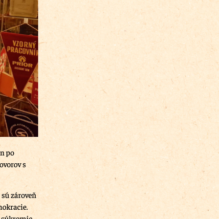
en po
ovorov s
 sú zároveň
mokracie.
 súkromie,