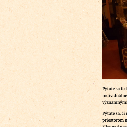
Pýtate sa ted
individuálne
významnými 
Pýtate sa, č
priestorom n
Niet nad po