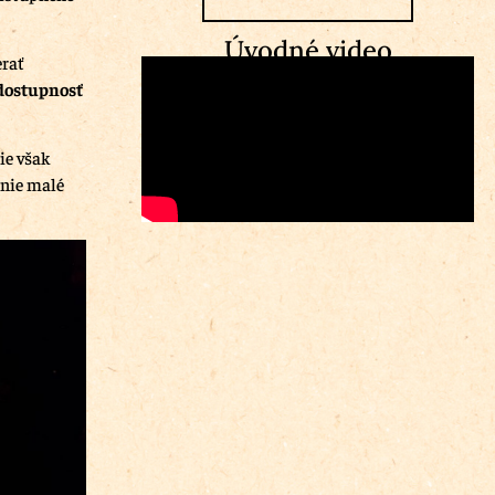
Úvodné video
erať
dostupnosť
ie však
 nie malé