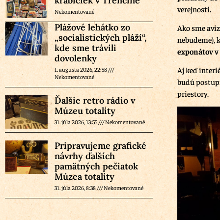
krabičiek v Trenčíne
verejnosti.
Nekomentované
Plážové lehátko zo
Ako sme aviz
„socialistických pláží“,
nebudeme), k
kde sme trávili
exponátov v
dovolenky
Aj keď interi
1. augusta 2026, 22:58
Nekomentované
budú postupn
priestory.
Ďalšie retro rádio v
Múzeu totality
31. júla 2026, 13:55
Nekomentované
Pripravujeme grafické
návrhy ďalších
pamätných pečiatok
Múzea totality
31. júla 2026, 8:38
Nekomentované