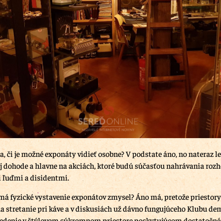
a, či je možné exponáty vidieť osobne? V podstate áno, no nateraz l
j dohode a hlavne na akciách, ktoré budú súčasťou nahrávania rozh
ľuďmi a disidentmi.
i má fyzické vystavenie exponátov zmysel? Áno má, pretože priestory
a stretanie pri káve a v diskusiách už dávno fungujúceho Klubu de
sedenie v štýlovom súkromnom priestore poskytujúcom dostatočné