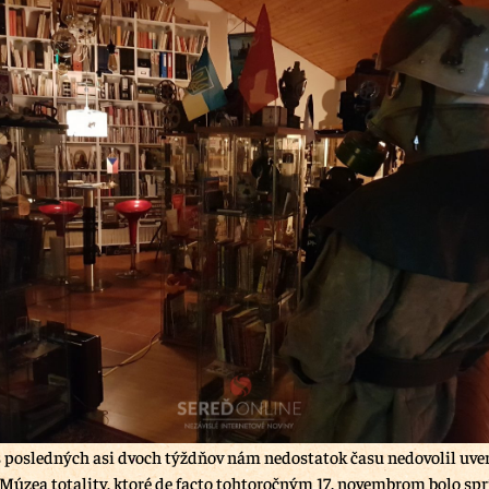
s posledných asi dvoch týždňov nám nedostatok času nedovolil uve
 Múzea totality, ktoré de facto tohtoročným 17. novembrom bolo sp