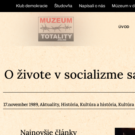
Klub demokracie
Študovňa
Napísali o nás
Múzeum v d
ÚVOD
O živote v socializme 
17.november 1989
,
Aktuality
,
História
,
Kultúra a história
,
Kultúra
Najnovšie články