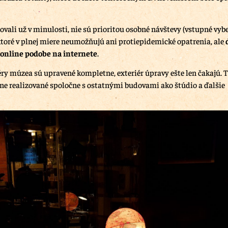
ovali už v minulosti, nie sú prioritou osobné návštevy (vstupné vyb
toré v plnej miere neumožňujú ani protiepidemické opatrenia, ale
 online podobe na internete
.
éry múzea sú upravené kompletne, exteriér úpravy ešte len čakajú. T
e realizované spoločne s ostatnými budovami ako štúdio a ďalšie