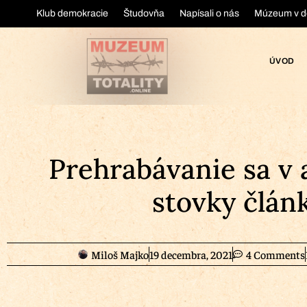
Klub demokracie
Študovňa
Napísali o nás
Múzeum v d
ÚVOD
Prehrabávanie sa v 
stovky člán
Miloš Majko
19 decembra, 2021
4 Comments