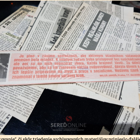
ovanie“, či skôr triedenie archivovaných materiálov prinieslo ďalšie