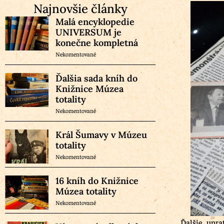
Najnovšie články
Malá encyklopedie
UNIVERSUM je
konečne kompletná
Nekomentované
Ďalšia sada kníh do
Knižnice Múzea
totality
Nekomentované
Král Šumavy v Múzeu
totality
Nekomentované
16 kníh do Knižnice
Múzea totality
Nekomentované
Ďalšie „uprat