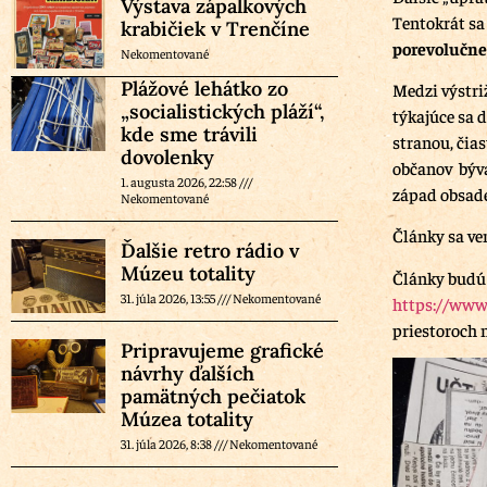
Výstava zápalkových
Tentokrát sa
krabičiek v Trenčíne
porevolučne
Nekomentované
Plážové lehátko zo
Medzi výstri
„socialistických pláží“,
týkajúce sa 
kde sme trávili
stranou, čia
dovolenky
občanov býva
1. augusta 2026, 22:58
západ obsad
Nekomentované
Články sa ve
Ďalšie retro rádio v
Múzeu totality
Články budú
31. júla 2026, 13:55
Nekomentované
https://www
priestoroch 
Pripravujeme grafické
návrhy ďalších
pamätných pečiatok
Múzea totality
31. júla 2026, 8:38
Nekomentované