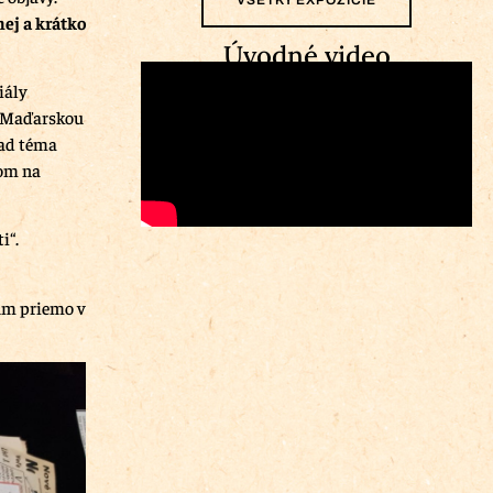
nej a krátko
Úvodné video
iály
s Maďarskou
lad téma
rom na
i“.
ium priemo v