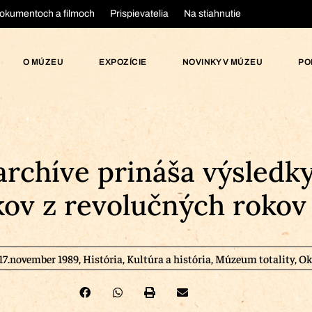
okumentoch a filmoch
Prispievatelia
Na stiahnutie
O MÚZEU
EXPOZÍCIE
NOVINKY V MÚZEU
PO
archíve prináša výsledky
kov z revolučných rokov
17.november 1989
,
História
,
Kultúra a história
,
Múzeum totality
,
Ok