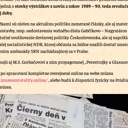
 jedná o
stovky výstrižkov z novín z rokov 1989 – 90, teda revoluč
j doby.
žkami sú nielen na aktuálnu politiku zamerané články, ale aj mater
dostavby, resp. nedostavania vodného diela Gabčíkovo – Nagymáro
stočné uvolňovanie devízovej politiky Československa, ale aj naprík
lej socialistickej NDR, ktorej občania sa húfne snažili dostať sme
ením ambasády SRN nachádzajúcej sa v Prahe.
nujú aj M.S. Gorbačovovi a ním propagovanej „Perestrojky a Glasnost
 po spracovaní kompletne zverejnené online na webe múzea
.muzeumtotality.online/
, alebo budú k dispozícii fyzicky na štúd
múzea.