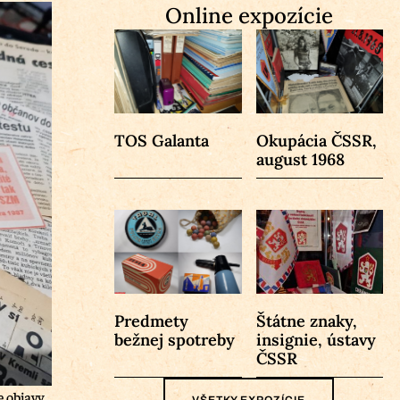
Online expozície
TOS Galanta
Okupácia ČSSR,
august 1968
Predmety
Štátne znaky,
bežnej spotreby
insignie, ústavy
ČSSR
 objavy.
VŠETKY EXPOZÍCIE