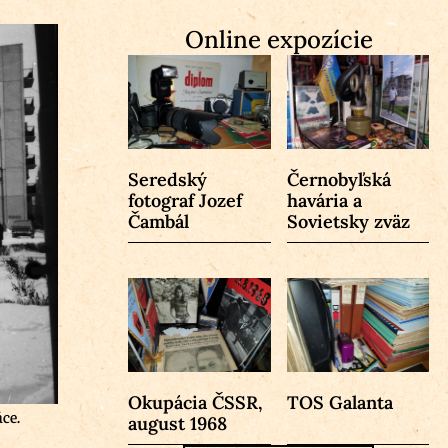
Online expozície
Seredský
Černobyľská
fotograf Jozef
havária a
Čambál
Sovietsky zväz
Okupácia ČSSR,
TOS Galanta
áce.
august 1968