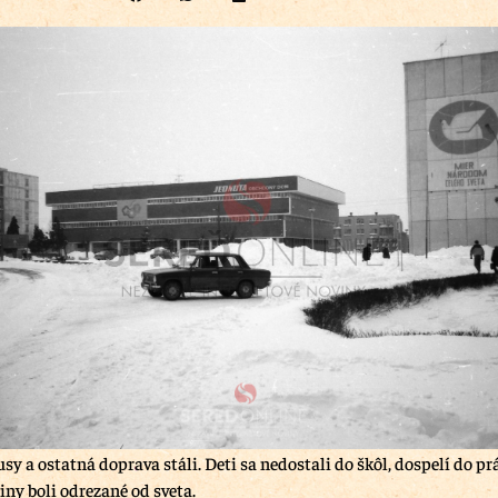
sy a ostatná doprava stáli. Deti sa nedostali do škôl, dospelí do pr
iny boli odrezané od sveta.