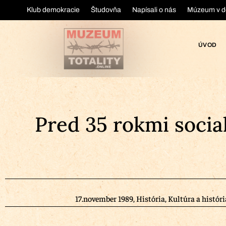
Klub demokracie
Študovňa
Napísali o nás
Múzeum v d
ÚVOD
Pred 35 rokmi socia
17.november 1989
,
História
,
Kultúra a históri