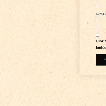
E-mai
Uloži
budúc