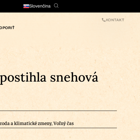
Slovenčina
KONTAKT
DPORIŤ
 postihla snehová
íroda a klimatické zmeny
,
Voľný čas