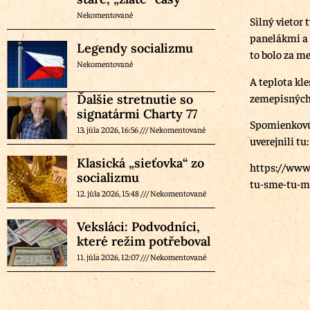
Nekomentované
Silný vietor 
panelákmi a 
Legendy socializmu
to bolo za me
Nekomentované
A teplota kl
zemepisných 
Ďalšie stretnutie so
signatármi Charty 77
Spomienkovú 
13. júla 2026, 16:56
Nekomentované
uverejnili tu:
Klasická „sieťovka“ zo
https://www.
socializmu
tu-sme-tu-ma
12. júla 2026, 15:48
Nekomentované
Veksláci: Podvodníci,
které režim potřeboval
11. júla 2026, 12:07
Nekomentované