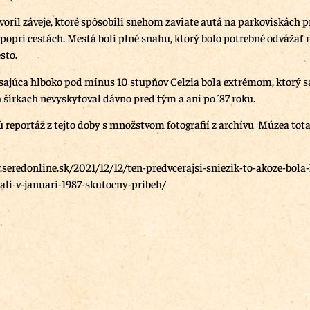
tvoril záveje, ktoré spôsobili snehom zaviate autá na parkoviskách 
popri cestách. Mestá boli plné snahu, ktorý bolo potrebné odvážať
sto.
esajúca hlboko pod mínus 10 stupňov Celzia bola extrémom, ktorý s
šírkach nevyskytoval dávno pred tým a ani po ´87 roku.
reportáž z tejto doby s množstvom fotografií z archívu Múzea tot
seredonline.sk/2021/12/12/ten-predvcerajsi-sniezik-to-akoze-bola
li-v-januari-1987-skutocny-pribeh/