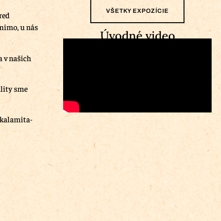
VŠETKY EXPOZÍCIE
pred
 mimo, u nás
Úvodné video
a v našich
ality sme
-kalamita-