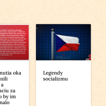
nutia oka
Legendy
nili
socializmu
 a
ciu za
o by im
nalo