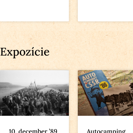
Expozície
10. december ’89
Autocamping