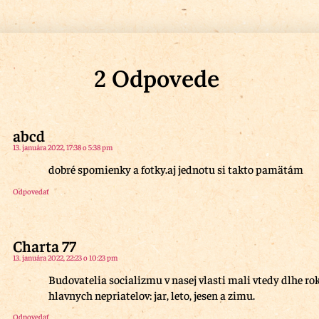
2 Odpovede
abcd
13. januára 2022, 17:38 o 5:38 pm
dobré spomienky a fotky.aj jednotu si takto pamätám
Odpovedať
Charta 77
13. januára 2022, 22:23 o 10:23 pm
Budovatelia socializmu v nasej vlasti mali vtedy dlhe ro
hlavnych nepriatelov: jar, leto, jesen a zimu.
Odpovedať