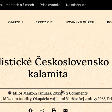
okumentoch a filmoch
Prispievatelia
Na stiahnutie
O MÚZEU
EXPOZÍCIE
NOVINKY V MÚZEU
PO
listické Československo
kalamita
Miloš Majko
12 januára, 2022
2 Comments
a
,
Múzeum totality
,
Okupácia vojskami Varšavskej zmluvy 1968
,
Pr