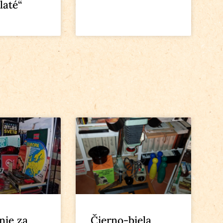
zlaté“
nie za
Čierno-biela