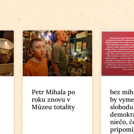
Petr Mihala po
bez mih
roku znovu v
by vyme
Múzeu totality
slobodu
demokra
niečo, č
pripomí