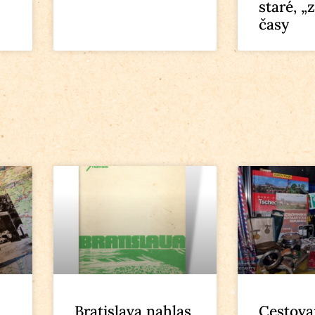
staré, „
časy
Bratislava nahlas
Cestova