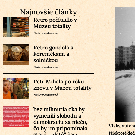
Najnovšie články
Retro počítadlo v
Múzeu totality
Nekomentované
Retro gondola s
koreničkami a
soľničkou
Nekomentované
Petr Mihala po roku
znovu v Múzeu totality
Nekomentované
bez mihnutia oka by
vymenili slobodu a
demokraciu za niečo,
Vlaky, autobu
čo by im pripomínalo
Niektoré ded
staré, „zlaté“ časy