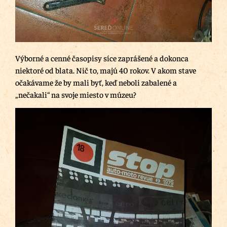
Výborné a cenné časopisy síce zaprášené a dokonca
niektoré od blata. Nič to, majú 40 rokov. V akom stave
očakávame že by mali byť, keď neboli zabalené a
„nečakali“ na svoje miesto v múzeu?