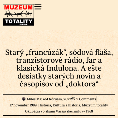
Starý „francúzák“, sódová fľaša,
tranzistorové rádio, Jar a
klasická Indulona. A ešte
desiatky starých novín a
časopisov od „doktora“
Miloš Majko
4 februára, 2022
9 Comments
17.november 1989
,
História
,
Kultúra a história
,
Múzeum totality
,
Okupácia vojskami Varšavskej zmluvy 1968