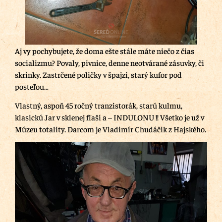
Aj vy pochybujete, že doma ešte stále máte niečo z čias
socializmu? Povaly, pivnice, denne neotvárané zásuvky, či
skrinky. Zastrčené poličky v špajzi, starý kufor pod
posteľou…
Vlastný, aspoň 45 ročný tranzistorák, starú kulmu,
klasickú Jar v sklenej fľaši a – INDULONU !! Všetko je už v
Múzeu totality. Darcom je Vladimír Chudáčik z Hajského.