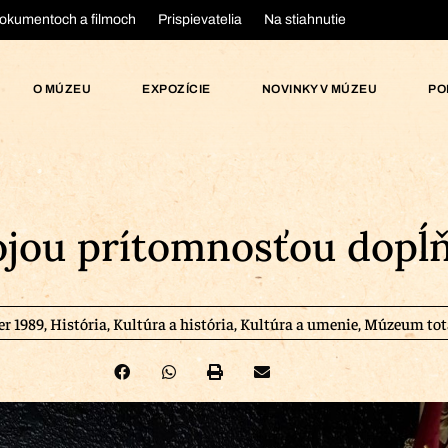
okumentoch a filmoch
Prispievatelia
Na stiahnutie
O MÚZEU
EXPOZÍCIE
NOVINKY V MÚZEU
PO
jou prítomnosťou dopĺň
er 1989
,
História
,
Kultúra a história
,
Kultúra a umenie
,
Múzeum tota