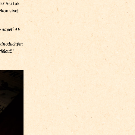
? Asi tak
čkou sivej
 napětí 9 V
 jednoduchým
řelouč.“