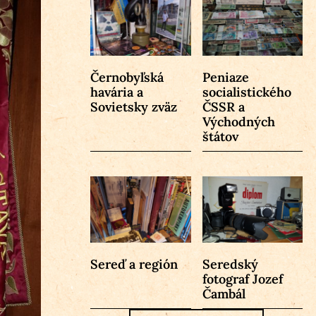
Černobyľská
Peniaze
havária a
socialistického
Sovietsky zväz
ČSSR a
Východných
štátov
Sereď a región
Seredský
fotograf Jozef
Čambál