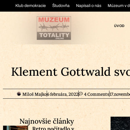
Klub demokracie
Študovňa
Napísali o nás
Múzeum v d
ÚVOD
Klement Gottwald svo
Miloš Majko
6 februára, 2022
4 Comments
17.novemb
Najnovšie články
Retro počítadlo v