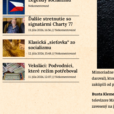
Nekomentované
Ďalšie stretnutie so
signatármi Charty 77
13. júla 2026, 16:56
Nekomentované
Klasická „sieťovka“ zo
socializmu
12. júla 2026, 15:48
Nekomentované
Veksláci: Podvodníci,
které režim potřeboval
Mimoriadne z
11. júla 2026, 12:07
Nekomentované
daroval), kto
zakúpili od 
Busta Kleme
televízore M
zavesený na 