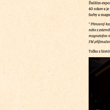
Ďalším expon
40 rokov a je
farby a magn
“ Přenosný ka
nebo z extern
magnetofon na
FM přijimačem
Toľko z histó