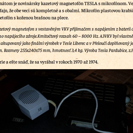
átom je novinársky kazetový magnetofón TESLA s mikrofónom. Vek
 fajn, že obe veci sú kompletné a s obalmi. Mikrofón plastovou krabi
etofón s koženou brašnou na plece.
zetový magnetofon s vestavěným VKV přijímačem s napájením z baterií o
ího napájecího zdroje.Kmitočtový rozsah 60 – 8000 Hz. A3VKV byl vlastně
kupovaný jako finální výrobek v Tesle Liberec a v Přelouči doplňovaný
. Rozmery 255x240x75 mm, hmotnosť 3,4 kg. Výroba Tesla Pardubice, z.P
rie a ešte snáď, že sa vyrábal v rokoch 1970 až 1974.