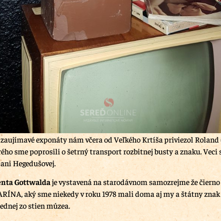
aujímavé exponáty nám včera od Veľkého Krtíša priviezol Roland 
rého sme poprosili o šetrný transport rozbitnej busty a znaku. Veci
pani Hegedušovej.
nta Gottwalda
je vystavená na starodávnom samozrejme že čierno
ARÍNA, aký sme niekedy v roku 1978 mali doma aj my a štátny znak
jednej zo stien múzea.