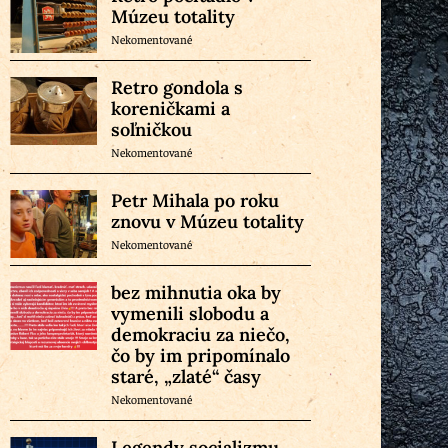
Múzeu totality
Nekomentované
Retro gondola s
koreničkami a
soľničkou
Nekomentované
Petr Mihala po roku
znovu v Múzeu totality
Nekomentované
bez mihnutia oka by
vymenili slobodu a
demokraciu za niečo,
čo by im pripomínalo
staré, „zlaté“ časy
Nekomentované
Legendy socializmu