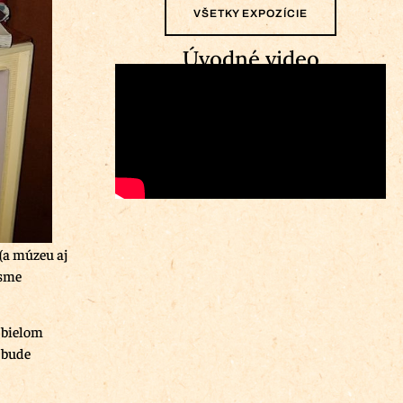
VŠETKY EXPOZÍCIE
Úvodné video
(a múzeu aj
 sme
 bielom
 bude