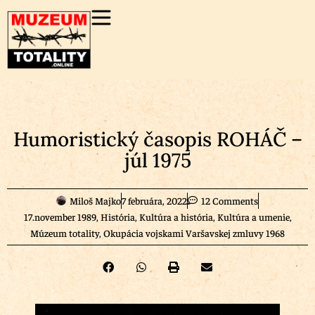
Humoristický časopis ROHÁČ –
júl 1975
Miloš Majko
7 februára, 2022
12 Comments
17.november 1989
,
História
,
Kultúra a história
,
Kultúra a umenie
,
Múzeum totality
,
Okupácia vojskami Varšavskej zmluvy 1968