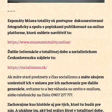
– – –
Exponáty Múzea totality sú postupne dokumentované
fotograficky a spolu s popiskami publikované na online
platforme, ktorú môžete navštíviť tu:
https://www.muzeumtotality.online/
Ďalšie informácie o totalitnej dobe a socialistickom
Československu nájdete tu:
https://socializmus.sk/
Ak máte staré predmety z čias socializmu a
máte záujem
umiestniť ich v múzeu pre ich zachovanie pre ďalšie
generácie
, uvítame to a bez váhania sa ozvite e-mailom,
alebo telefonicky na číslo: 0907 277 777.
Zachovajme kus histórie aj pre tých, ktorí tu budú pre
nás.
A ukážme im, aký bol reálny život v totalitnej dobe,