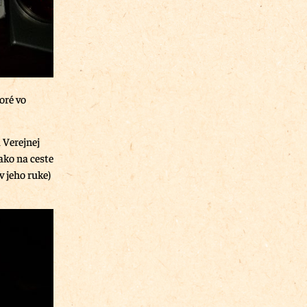
oré vo
 Verejnej
ako na ceste
v jeho ruke)