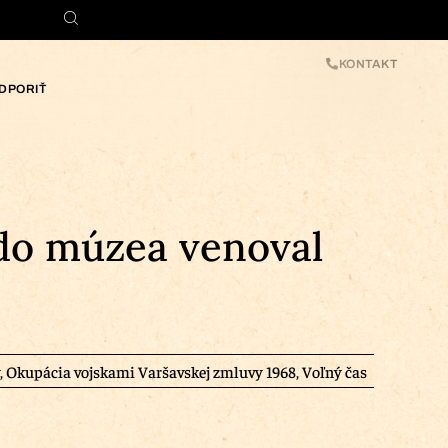
KONTAKT
DPORIŤ
 do múzea venoval
,
Okupácia vojskami Varšavskej zmluvy 1968
,
Voľný čas