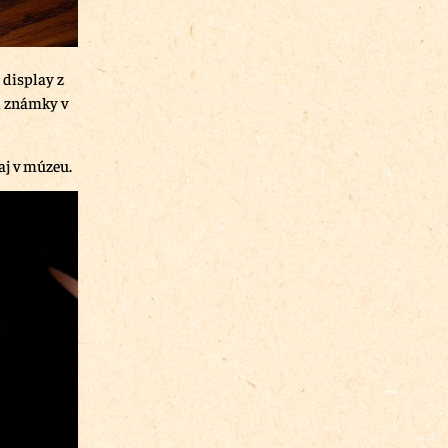
 display z
el známky v
j v múzeu.