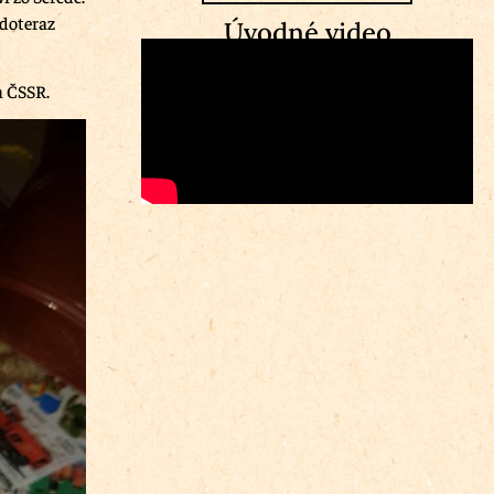
 doteraz
Úvodné video
m ČSSR.