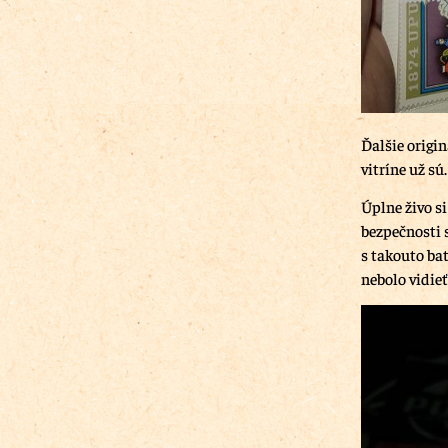
Ďalšie origin
vitríne už sú.
Úplne živo s
bezpečnosti 
s takouto bat
nebolo vidieť