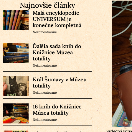
Najnovšie články
Malá encyklopedie
UNIVERSUM je
konečne kompletná
Nekomentované
Ďalšia sada kníh do
Knižnice Múzea
totality
Nekomentované
Král Šumavy v Múzeu
totality
Nekomentované
16 kníh do Knižnice
Múzea totality
Nekomentované
Srdečná vďak