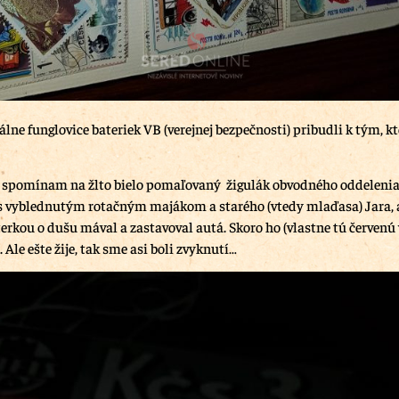
álne funglovice bateriek VB (verejnej bezpečnosti) pribudli k tým, kt
i spomínam na žlto bielo pomaľovaný žigulák obvodného oddelenia
s vyblednutým rotačným majákom a starého (vtedy mlaďasa) Jara, 
erkou o dušu mával a zastavoval autá. Skoro ho (vlastne tú červenú 
. Ale ešte žije, tak sme asi boli zvyknutí…