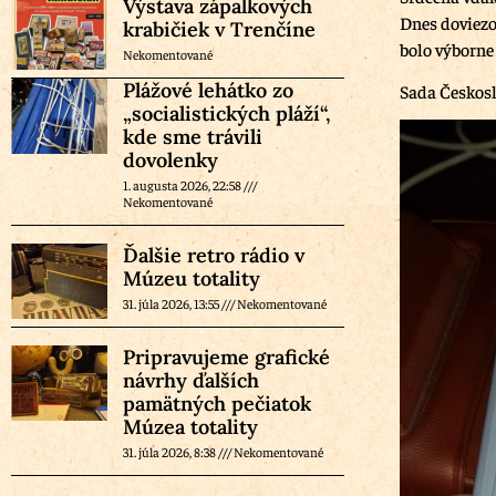
Výstava zápalkových
Dnes doviezol
krabičiek v Trenčíne
bolo výborne
Nekomentované
Plážové lehátko zo
Sada Českos
„socialistických pláží“,
kde sme trávili
dovolenky
1. augusta 2026, 22:58
Nekomentované
Ďalšie retro rádio v
Múzeu totality
31. júla 2026, 13:55
Nekomentované
Pripravujeme grafické
návrhy ďalších
pamätných pečiatok
Múzea totality
31. júla 2026, 8:38
Nekomentované