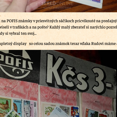
 na POFIS známky v priesvitných sáčikoch pricviknuté na predajný
viseli v trafikách a na pošte? Každý malý zberateľ si narýchlo pozr
dy si vybral ten svoj…
pletný display so celou sadou známok teraz vďaka Rudovi máme a