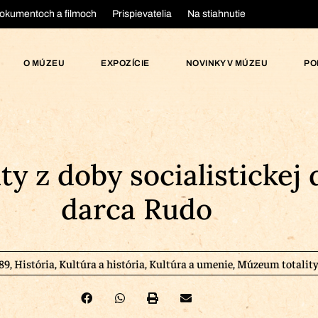
okumentoch a filmoch
Prispievatelia
Na stiahnutie
O MÚZEU
EXPOZÍCIE
NOVINKY V MÚZEU
PO
y z doby socialistickej
darca Rudo
89
,
História
,
Kultúra a história
,
Kultúra a umenie
,
Múzeum totality