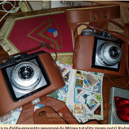
a za ďalšie exponáty venované do Múzea totality znovu patrí Rudov