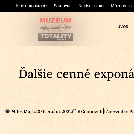
Klub demokracie
Študovňa
Napísali o nás
Múzeum v d
ÚVOD
Ďalšie cenné exponát
Miloš Majko
20 februára, 2022
8 Comments
17.november 19