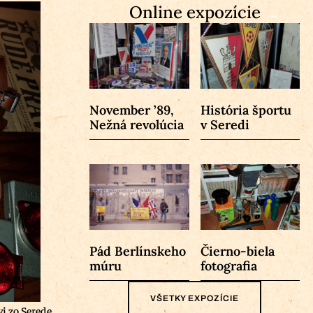
Online expozície
November ’89,
História športu
Nežná revolúcia
v Seredi
Pád Berlínskeho
Čierno-biela
múru
fotografia
VŠETKY EXPOZÍCIE
i zo Serede.