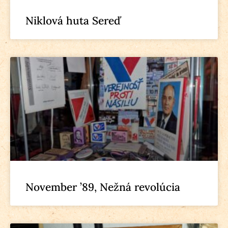
Niklová huta Sereď
November ’89, Nežná revolúcia