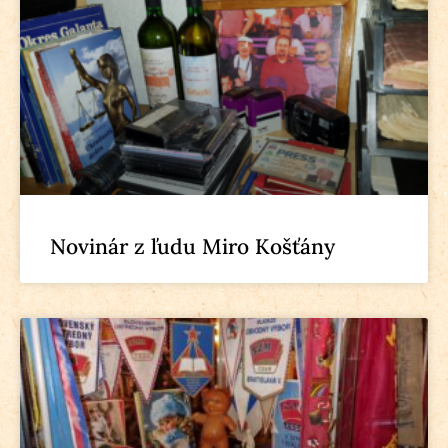
Novinár z ľudu Miro Košťány