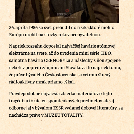
26. apríla 1986 sa svet prebudil do rizika,ktoré mohlo
Európu urobiť na stovky rokov neobývateľnou.
Napriek rozsahu doposiaľ najväčšej havárie atómovej
elektrárne na svete, až do uvedenia mini série HBO,
samotná havária CERNOBYLu a následky s ňou spojené
neboli v popredí záujmu ani Slovákov a to napriek tomu,
že práve bývalého Československa sa vetrom šírený
rádioaktívny mrak priamo týkal.
Pravdepodobne najväčšia zbierka materiálov o tejto
tragédii a to nielen spomienkových predmetov, ale aj
odbornej aj v bývalom ZSSR vydanej dobovej literatúry, sa
nachádza práve v MÚZEU TOTALITY.