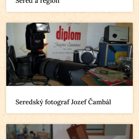
Sereď a región
Seredský fotograf Jozef Čambál