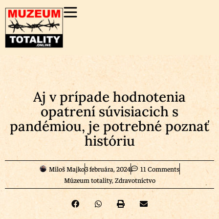
Aj v prípade hodnotenia
opatrení súvisiacich s
pandémiou, je potrebné poznať
históriu
Miloš Majko
3 februára, 2024
11 Comments
Múzeum totality
,
Zdravotníctvo