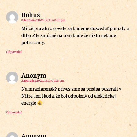
Bohuš
3. februára 2024, 15:05 o 3:05 pm
Miloš pravdu o covide sa budeme dozvedať pomaly a
dlho .Ale smútné na tom bude že nikto nebude
potrestaný.
Odpovedať
Anonym
3. februára 2024, 16:13 o 4:13 pm
Na mraziarenský príves sme sa predsa pozerali v
Nitre, len škoda, že bol odpojený od elektrickej
energie
.
Odpovedať
Anonym