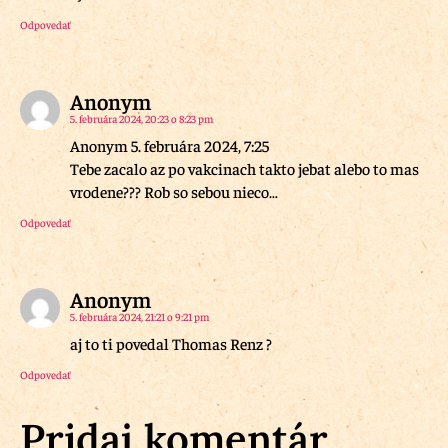
Odpovedať
Anonym
5. februára 2024, 20:23 o 8:23 pm
Anonym 5. februára 2024, 7:25
Tebe zacalo az po vakcinach takto jebat alebo to mas
vrodene??? Rob so sebou nieco…
Odpovedať
Anonym
5. februára 2024, 21:21 o 9:21 pm
aj to ti povedal Thomas Renz ?
Odpovedať
Pridaj komentár