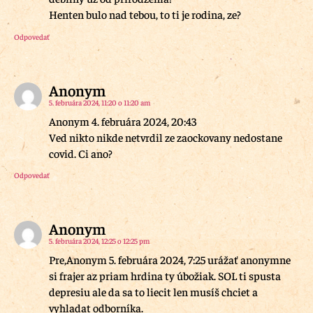
Henten bulo nad tebou, to ti je rodina, ze?
Odpovedať
Anonym
5. februára 2024, 11:20 o 11:20 am
Anonym 4. februára 2024, 20:43
Ved nikto nikde netvrdil ze zaockovany nedostane
covid. Ci ano?
Odpovedať
Anonym
5. februára 2024, 12:25 o 12:25 pm
Pre,Anonym 5. februára 2024, 7:25 urážať anonymne
si frajer az priam hrdina ty úbožiak. SOL ti spusta
depresiu ale da sa to liecit len musíš chciet a
vyhladat odborníka.