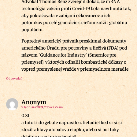
Advokát Thomas Renz zverejnil dôkaz, že mRNA
technológia vakcín proti Covid-19 bola navrhnutá tak,
aby pokračovala v zabíjaní očkovancov a ich
potomkov po celé generácie s cieľom znížiť globálnu
populáciu.
Popredný americký právnik preskúmal dokumenty
amerického Úradu pre potraviny a liečivá (FDA) pod
názvom “Guidance for Industry” (Smernice pre
priemysel), v ktorých odhalil bombastické dôkazy o
vopred premyslenej vražde v priemyselnom meradle
Odpovedať
Anonym
5. februára 2024, 7:25 o 7:25 am
0.31
a toto ti do gebule naprasilo z lietadiel ked si si si
zlozil z hlavy alobalovu ciapku, alebo si bol taky
debilny uz od prirodzenia?