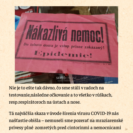
Nie je to ešte tak dávno, čo sme stáli v radoch na
testovanie,následne očkovanie a to všetko v rúškach,
resp.respirátoroch na ústach a nose.
Tá najväčšia skaza v úvode šírenia vírusu COVID-19 nás
našťastie obišla – nemuseli sme pozerať na mraziarenské
prívesy plné zomretých pred cintorínmi a nemocnicami