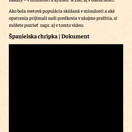
Ako bola svetová populácia skúšaná v minulosti a aké
opatrenia prijímali naši predkovia v záujme prežitia, si
môžete pozrieť napr. aj v tomto videu:
Španielska chrípka | Dokument