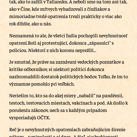
tak, ako to zažili v Taliansku. A neboli sme na tom ani tak,
ako v Číne, kde mŕtvych vyhadzovali z činžiakov a
mimoriadne tvrdé opatrenia trvali prakticky o viac ako
rok dlhšie, ako u nás.
Neznamená to ale, že všetci ľudia pochopili nevyhnutnosť
opatrení.Boli aj protestujúci, dokonca „zápasníci“ s
políciou. Niektorí z nich koronu neprežili…
Je smutné, že práve na zaznávaní vedeckých poznatkov a
kritike odborníkov, si niektorí politici dokonca
nazhromaždili dostatok politických bodov. Toľko, že im to
významne pomohlo pri voľbách.
Neriešim to, kto sa do akej miery „nabalil“ na pandémii,
testoch, testovacích miestach, vakcínach a pod. Ak došlo k
porušeniu zákonov, nech sa s každým prípadom
vysporiadajú OČTK.
Reč je o nevyhnutných opatreniach zabraňujúcim šírenie
nákazy – v minulosti a aj dnes. A žiaľ, aj v budúcnosti.