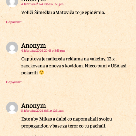
4. februára 2024, 13:58 o 1:58 pm
Voliči Šimečku aMatoviča to je epidémia.
Odpovedať
Anonym
4. februára 2024, 20:43 o 8:43 pm
Caputova je najlepsia reklama na vakciny, 12 x
zaockovana a znova s kovidom. Nieco pani v USA asi
pokazili
Odpovedať
Anonym
5. februára 2024, 0:31 o 12:31 am
Este aby Mikas a dalsi co napomahali svojou
propagandou v base za teror co tu pachali.