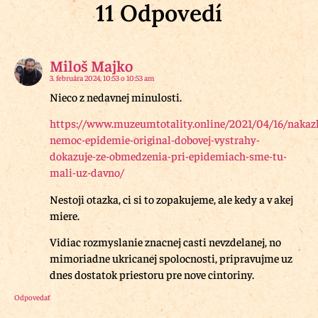
11 Odpovedí
Miloš Majko
3. februára 2024, 10:53 o 10:53 am
Nieco z nedavnej minulosti.
https://www.muzeumtotality.online/2021/04/16/nakazl
nemoc-epidemie-original-dobovej-vystrahy-
dokazuje-ze-obmedzenia-pri-epidemiach-sme-tu-
mali-uz-davno/
Nestoji otazka, ci si to zopakujeme, ale kedy a v akej
miere.
Vidiac rozmyslanie znacnej casti nevzdelanej, no
mimoriadne ukricanej spolocnosti, pripravujme uz
dnes dostatok priestoru pre nove cintoriny.
Odpovedať