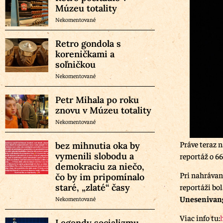
Múzeu totality
Nekomentované
Retro gondola s
koreničkami a
soľničkou
Nekomentované
Petr Mihala po roku
znovu v Múzeu totality
Nekomentované
Práve teraz n
bez mihnutia oka by
vymenili slobodu a
reportáž o 6
demokraciu za niečo,
Pri nahrávan
čo by im pripomínalo
staré, „zlaté“ časy
reportáži bo
Unesenivang
Nekomentované
Viac info tu:
Legendy socializmu