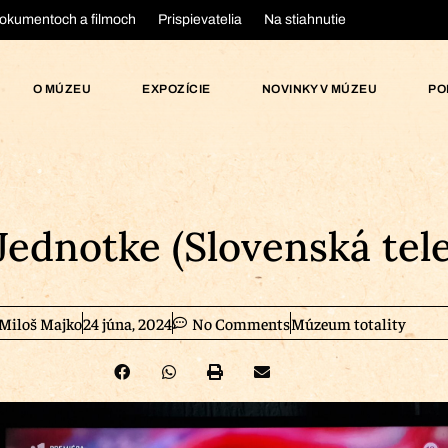
okumentoch a filmoch
Prispievatelia
Na stiahnutie
O MÚZEU
EXPOZÍCIE
NOVINKY V MÚZEU
PO
dnotke (Slovenská telev
Miloš Majko
24 júna, 2024
No Comments
Múzeum totality