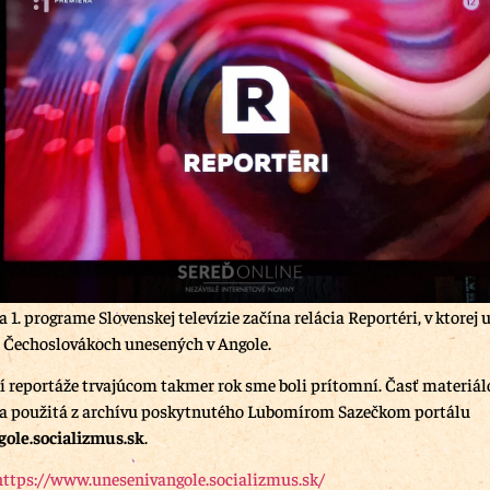
a 1. programe Slovenskej televízie začína relácia Reportéri, v ktorej 
6 Čechoslovákoch unesených v Angole.
í reportáže trvajúcom takmer rok sme boli prítomní. Časť materiál
la použitá z archívu poskytnutého Lubomírom Sazečkom portálu
ole.socializmus.sk
.
https://www.unesenivangole.socializmus.sk/