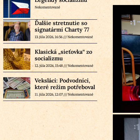
Nekomentované
Ďalšie stretnutie so
signatármi Charty 77
13. júla 2026, 16:56
Nekomentované
Klasická „sieťovka“ zo
socializmu
12. júla 2026, 15:48
Nekomentované
Veksláci: Podvodníci,
které režim potřeboval
11. júla 2026, 12:07
Nekomentované