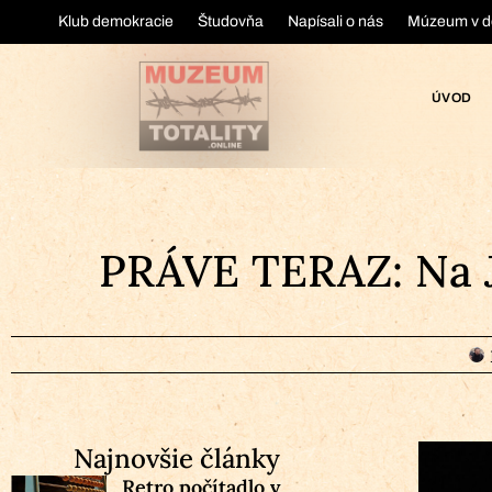
Klub demokracie
Študovňa
Napísali o nás
Múzeum v d
ÚVOD
PRÁVE TERAZ: Na Je
Najnovšie články
Retro počítadlo v