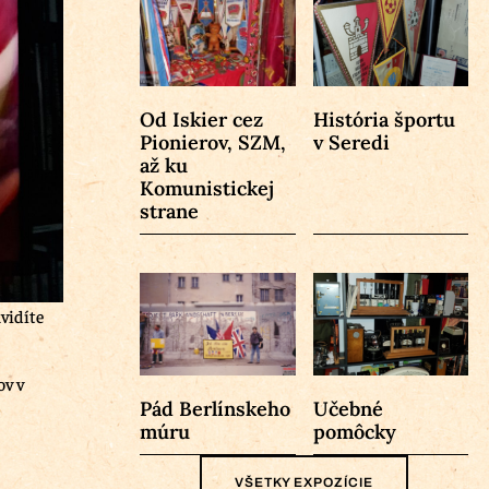
Od Iskier cez
História športu
Pionierov, SZM,
v Seredi
až ku
Komunistickej
strane
uvidíte
ov v
Pád Berlínskeho
Učebné
múru
pomôcky
VŠETKY EXPOZÍCIE