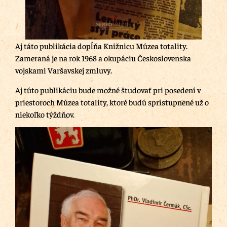
Aj táto publikácia dopĺňa Knižnicu Múzea totality.
Zameraná je na rok 1968 a okupáciu Československa
vojskami Varšavskej zmluvy.
Aj túto publikáciu bude možné študovať pri posedení v
priestoroch Múzea totality, ktoré budú sprístupnené už o
niekoľko týždňov.