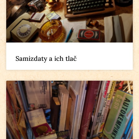
Samizdaty a ich tlač