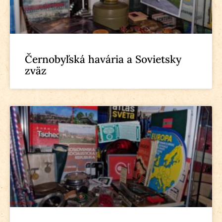
Černobyľská havária a Sovietsky
zväz