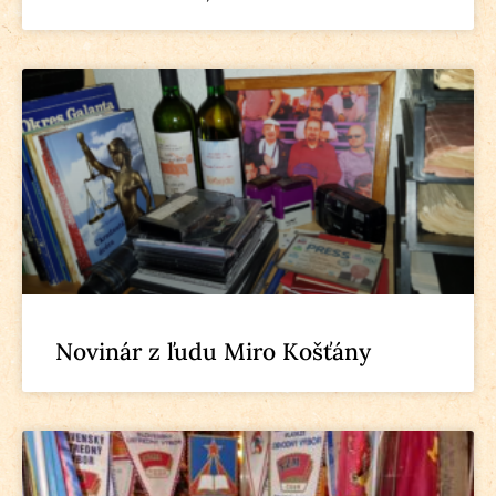
Novinár z ľudu Miro Košťány