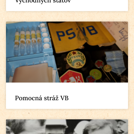
Východných štátov
Pomocná stráž VB