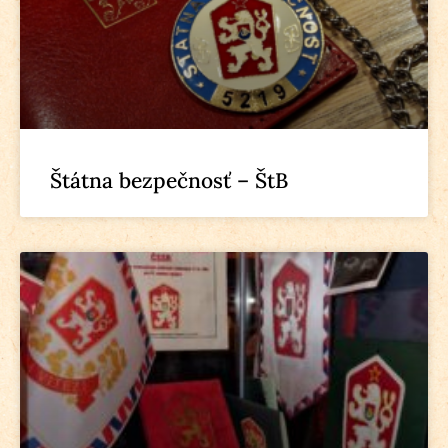
Štátna bezpečnosť – ŠtB