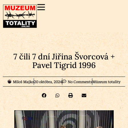
7 čili 7 dní Jiřina Švorcová +
Pavel Tigrid 1996
Miloš Majko
20 októbra, 2024
No Comments
Múzeum totality