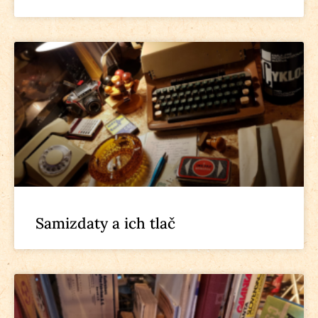
Samizdaty a ich tlač