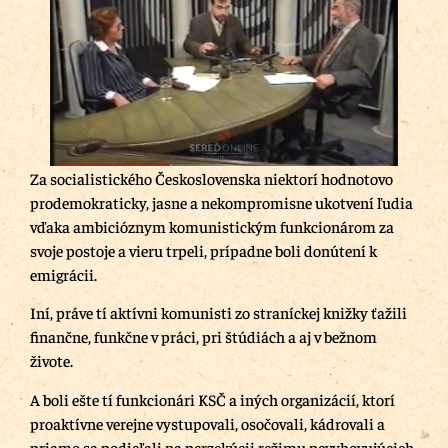
Za socialistického Československa niektorí hodnotovo
prodemokraticky, jasne a nekompromisne ukotvení ľudia
vďaka ambicióznym komunistickým funkcionárom za
svoje postoje a vieru trpeli, prípadne boli donútení k
emigrácii.
Iní, práve tí aktívni komunisti zo straníckej knižky ťažili
finančne, funkčne v práci, pri štúdiách a aj v bežnom
živote.
A boli ešte tí funkcionári KSČ a iných organizácií, ktorí
proaktívne verejne vystupovali, osočovali, kádrovali a
priamo sa podieľali na perzekúcii režimu nevyhovujúcich