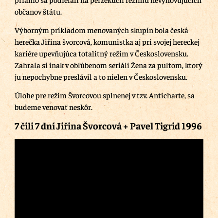
občanov štátu.
Výborným príkladom menovaných skupín bola česká
herečka Jiřina švorcová, komunistka aj pri svojej hereckej
kariére upevňujúca totalitný režim v Československu.
Zahrala si inak v obľúbenom seriáli Žena za pultom, ktorý
ju nepochybne preslávil a to nielen v Československu.
Úlohe pre režim Švorcovou splnenej v tzv. Anticharte, sa
budeme venovať neskôr.
7 čili 7 dní Jiřina Švorcová + Pavel Tigrid 1996