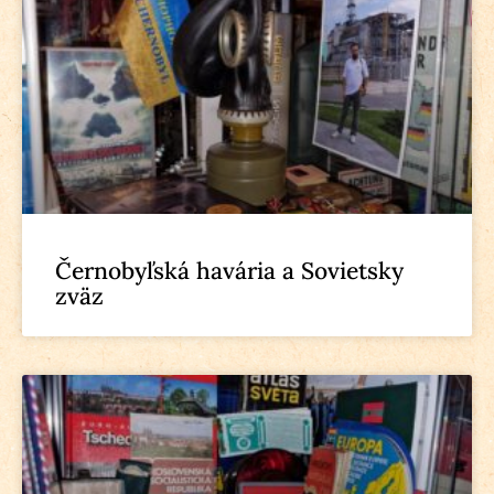
Černobyľská havária a Sovietsky
zväz