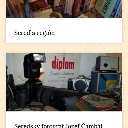
Sereď a región
Seredský fotograf Jozef Čambál