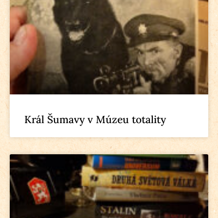
Král Šumavy v Múzeu totality