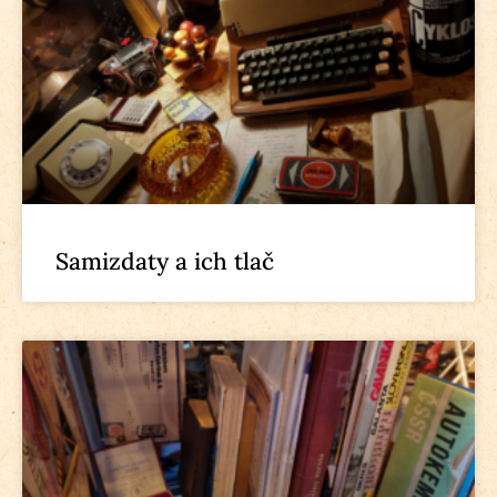
Samizdaty a ich tlač