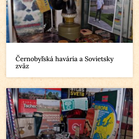
Černobyľská havária a Sovietsky
zväz