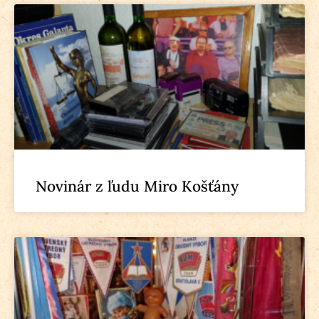
Novinár z ľudu Miro Košťány