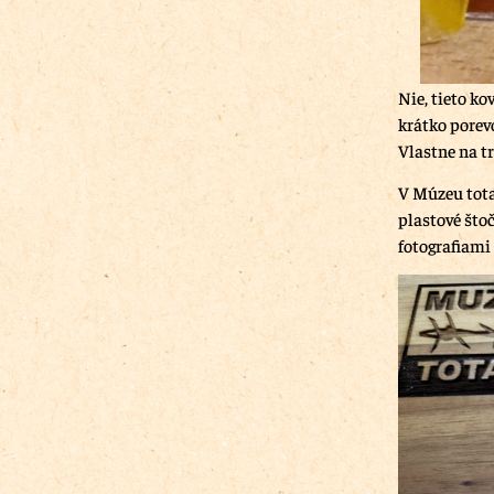
Nie, tieto ko
krátko porev
Vlastne na tr
V Múzeu total
plastové što
fotografiami