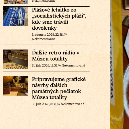
Nekomentované
Plážové lehátko zo
„socialistických pláží“,
kde sme trávili
dovolenky
1. augusta 2026, 22:58
Nekomentované
Ďalšie retro rádio v
Múzeu totality
31. júla 2026, 13:55
Nekomentované
Pripravujeme grafické
návrhy ďalších
pamätných pečiatok
Múzea totality
31. júla 2026, 8:38
Nekomentované