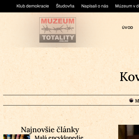
Klub demokracie
Študovňa
Napísali o nás
Múzeum v d
ÚVOD
Kov
M
Najnovšie články
Malá encyklopedie