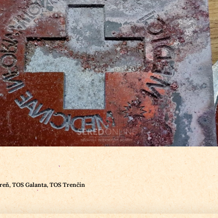
areň
,
TOS Galanta
,
TOS Trenčín