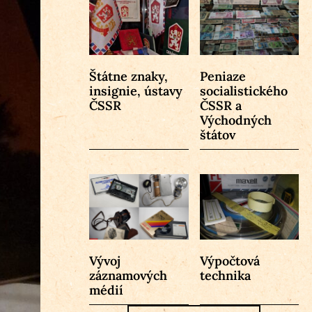
Štátne znaky,
Peniaze
insignie, ústavy
socialistického
ČSSR
ČSSR a
Východných
štátov
Vývoj
Výpočtová
záznamových
technika
médií