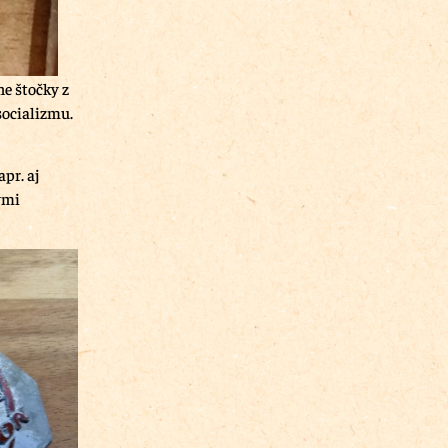
ne štočky z
socializmu.
pr. aj
ými