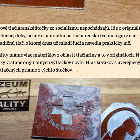
vové tlačiarenské štočky zo socializmu nepochádzajú. Ide o originál
olučnej doby, no ide o pamiatku na tlačiarenskú technológiu z čias 
adičnú tlač, o ktorej dnes už mladí ľudia nevedia prakticky nič.
ity máme viac materiálov z oblasti tlačiariny a to v origináloch. Na
čky vrátane originálnych výtlačkov novín Hlas kovákov s uverejnen
 tlačených priamo z týchto štočkov.