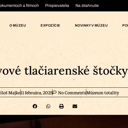
okumentoch a filmoch
Prispievatelia
Na stiahnutie
O MÚZEU
EXPOZÍCIE
NOVINKY V MÚZEU
PO
ové tlačiarenské štočky
iloš Majko
11 februára, 2025
No Comments
Múzeum totality