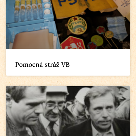
Pomocná stráž VB