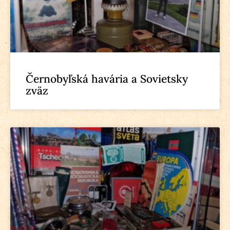
Černobyľská havária a Sovietsky
zväz