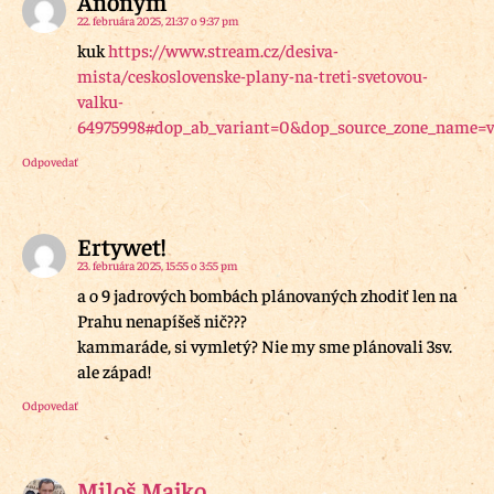
Anonym
22. februára 2025, 21:37 o 9:37 pm
kuk
https://www.stream.cz/desiva-
mista/ceskoslovenske-plany-na-treti-svetovou-
valku-
64975998#dop_ab_variant=0&dop_source_zone_name=vi
Odpovedať
Ertywet!
23. februára 2025, 15:55 o 3:55 pm
a o 9 jadrových bombách plánovaných zhodiť len na
Prahu nenapíšeš nič???
kammaráde, si vymletý? Nie my sme plánovali 3sv.
ale západ!
Odpovedať
Miloš Majko