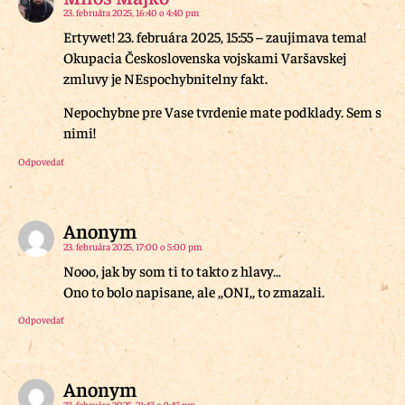
23. februára 2025, 16:40 o 4:40 pm
Ertywet! 23. februára 2025, 15:55 – zaujimava tema!
Okupacia Československa vojskami Varšavskej
zmluvy je NEspochybnitelny fakt.
Nepochybne pre Vase tvrdenie mate podklady. Sem s
nimi!
Odpovedať
Anonym
23. februára 2025, 17:00 o 5:00 pm
Nooo, jak by som ti to takto z hlavy…
Ono to bolo napisane, ale ,,ONI,, to zmazali.
Odpovedať
Anonym
23. februára 2025, 21:43 o 9:43 pm