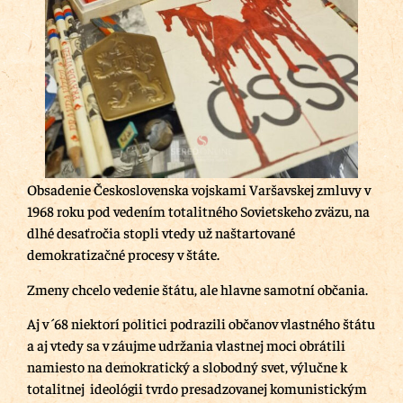
Obsadenie Československa vojskami Varšavskej zmluvy v
1968 roku pod vedením totalitného Sovietskeho zväzu, na
dlhé desaťročia stopli vtedy už naštartované
demokratizačné procesy v štáte.
Zmeny chcelo vedenie štátu, ale hlavne samotní občania.
Aj v ´68 niektorí politici podrazili občanov vlastného štátu
a aj vtedy sa v záujme udržania vlastnej moci obrátili
namiesto na demokratický a slobodný svet, výlučne k
totalitnej ideológii tvrdo presadzovanej komunistickým