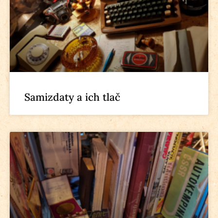
Samizdaty a ich tlač