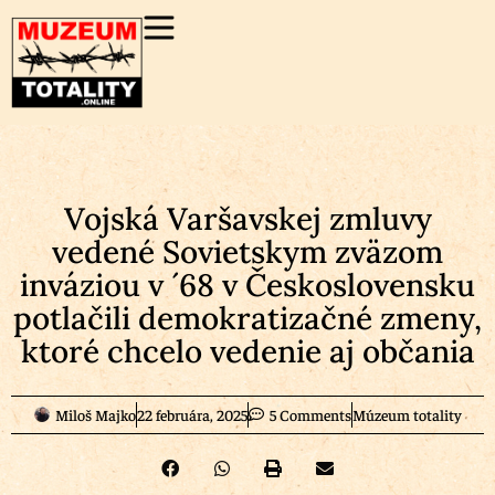
Vojská Varšavskej zmluvy
vedené Sovietskym zväzom
inváziou v ´68 v Československu
potlačili demokratizačné zmeny,
ktoré chcelo vedenie aj občania
Miloš Majko
22 februára, 2025
5 Comments
Múzeum totality