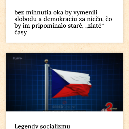
bez mihnutia oka by vymenili
slobodu a demokraciu za niečo, čo
by im pripomínalo staré, „zlaté“
časy
Legendy socializmu