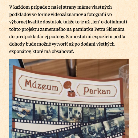
V každom prípade z našej strany máme vlastných
podkladov vo forme videozáznamov a fotografií vo
výbornej kvalite dostatok, takže to je už „len“ o dotiahnutí
tohto projektu zameraného na pamiatku Petra Sklenára
do predpokladanej podoby. Samostatnú expozíciu podľa
dohody bude možné vytvoriť až po dodaní všetkých
exponátov, ktoré má obsahovať.