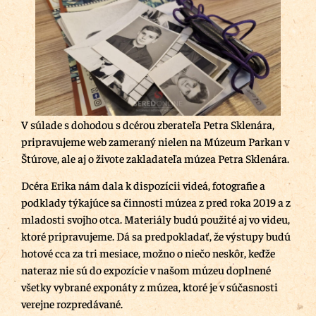
V súlade s dohodou s dcérou zberateľa Petra Sklenára,
pripravujeme web zameraný nielen na Múzeum Parkan v
Štúrove, ale aj o živote zakladateľa múzea Petra Sklenára.
Dcéra Erika nám dala k dispozícii videá, fotografie a
podklady týkajúce sa činnosti múzea z pred roka 2019 a z
mladosti svojho otca. Materiály budú použité aj vo videu,
ktoré pripravujeme. Dá sa predpokladať, že výstupy budú
hotové cca za tri mesiace, možno o niečo neskôr, keďže
nateraz nie sú do expozície v našom múzeu doplnené
všetky vybrané exponáty z múzea, ktoré je v súčasnosti
verejne rozpredávané.