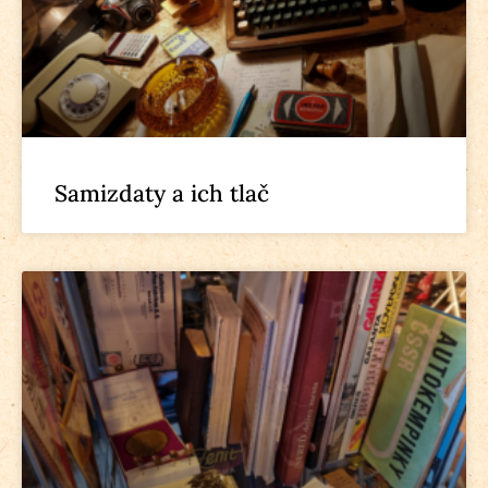
Samizdaty a ich tlač