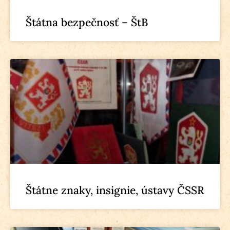
Štátna bezpečnosť – ŠtB
Štátne znaky, insignie, ústavy ČSSR