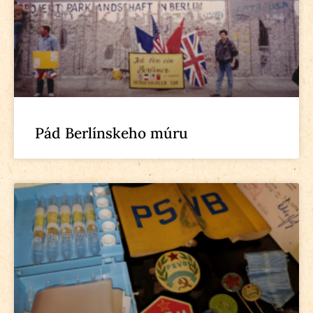
Pád Berlínskeho múru