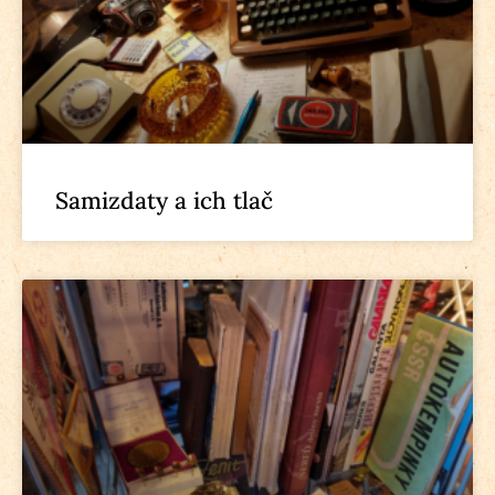
Samizdaty a ich tlač