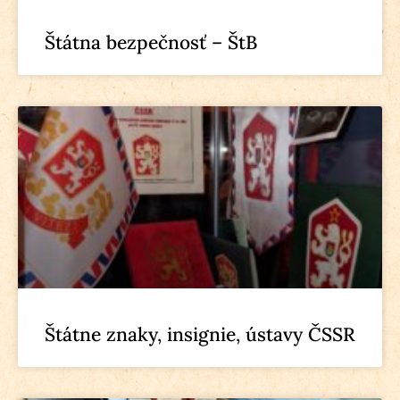
Štátna bezpečnosť – ŠtB
Štátne znaky, insignie, ústavy ČSSR