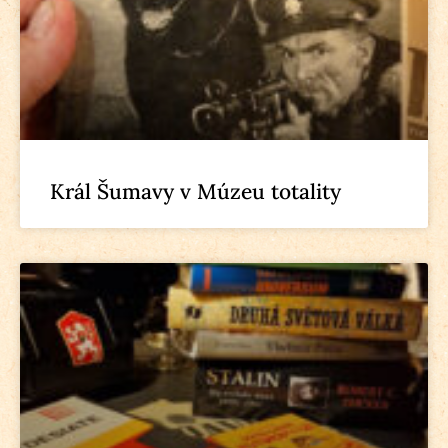
Král Šumavy v Múzeu totality