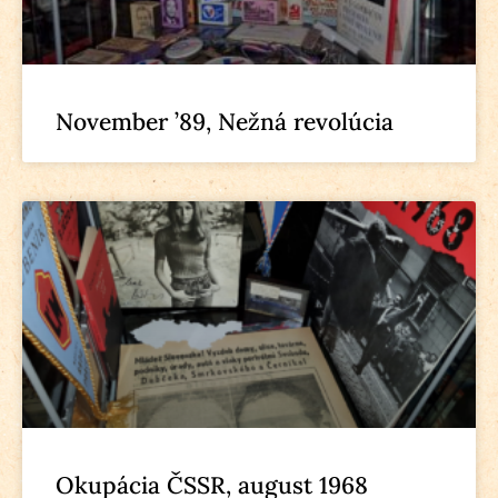
November ’89, Nežná revolúcia
Okupácia ČSSR, august 1968