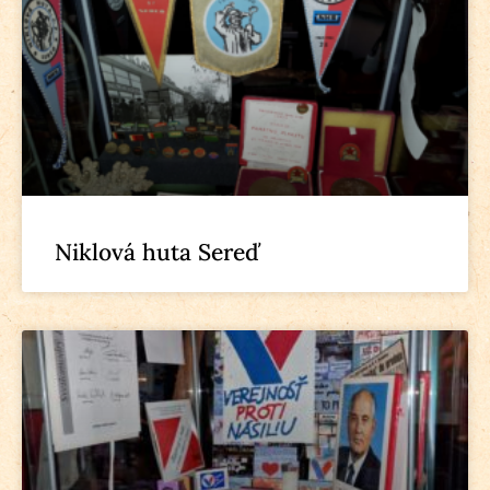
Niklová huta Sereď