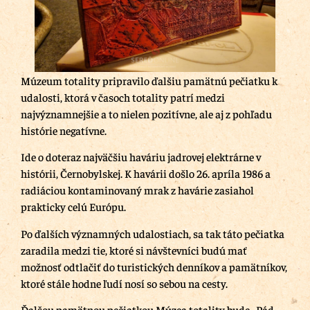
Múzeum totality pripravilo ďalšiu pamätnú pečiatku k
udalosti, ktorá v časoch totality patrí medzi
najvýznamnejšie a to nielen pozitívne, ale aj z pohľadu
histórie negatívne.
Ide o doteraz najväčšiu haváriu jadrovej elektrárne v
histórii, Černobylskej. K havárii došlo 26. apríla 1986 a
radiáciou kontaminovaný mrak z havárie zasiahol
prakticky celú Európu.
Po ďalších významných udalostiach, sa tak táto pečiatka
zaradila medzi tie, ktoré si návštevníci budú mať
možnosť odtlačiť do turistických denníkov a pamätníkov,
ktoré stále hodne ľudí nosí so sebou na cesty.
Ďalšou pamätnou pečiatkou Múzea totality bude „Pád