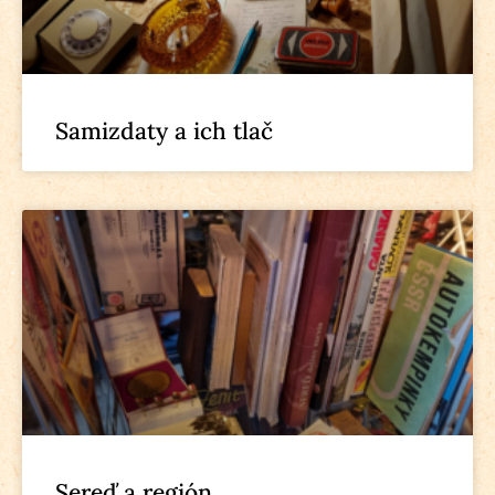
Samizdaty a ich tlač
Sereď a región