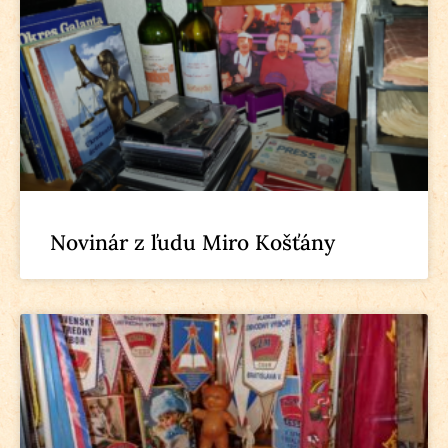
Novinár z ľudu Miro Košťány