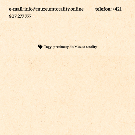
e-mail:
info@muzeumtotality.online
telefon:
+421
907 277 777
Tagy:
predmety do Muzea totality