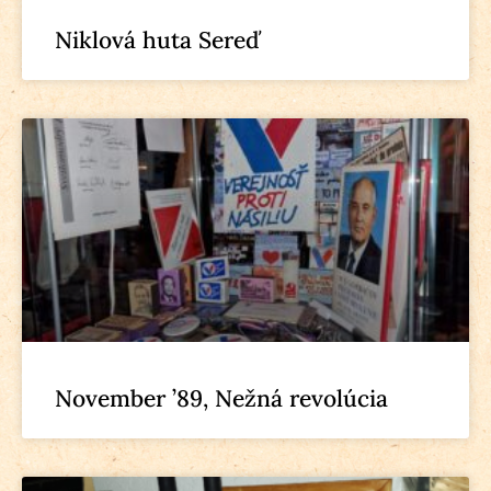
Niklová huta Sereď
November ’89, Nežná revolúcia