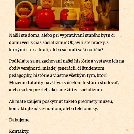
Našli ste doma, alebo pri vypratávaní starého bytu či
domu veci z čias socializmu? Objavili ste hračky, s
ktorými ste sa hrali, alebo sa hrali vaši rodičia?
Podielajte sa na zachovaní našej histórie a vystavte ich na
obdiv verejnosti, mladej generácii, či študentom
pedagogiky, histórie a vlastne všetkým tým, ktorí
Múzeum totality navštívia s účelom históriu študovať,
alebo sa len pozrieť, ako sme žili za socializmu.
Ak máte záujem poskytnúť takéto predmety múzeu,
kontaktujte nás e-mailom, alebo telefonicky.
Ďakujeme.
Kontakty: