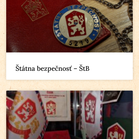
Štátna bezpečnosť – ŠtB