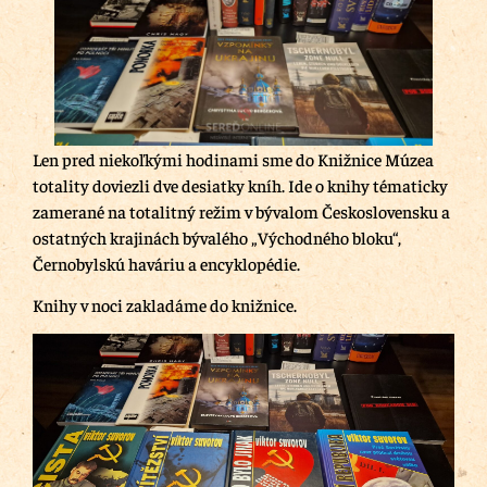
Len pred niekoľkými hodinami sme do Knižnice Múzea
totality doviezli dve desiatky kníh. Ide o knihy tématicky
zamerané na totalitný režim v bývalom Československu a
ostatných krajinách bývalého „Východného bloku“,
Černobylskú haváriu a encyklopédie.
Knihy v noci zakladáme do knižnice.