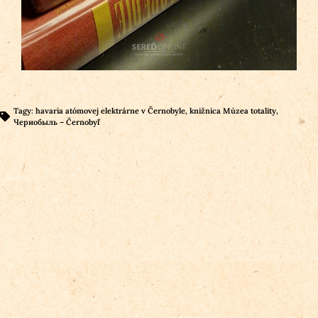
Tagy:
havaria atómovej elektrárne v Černobyle
,
knižnica Múzea totality
,
Чернобыль – Černobyľ