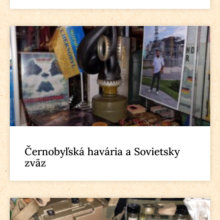
Černobyľská havária a Sovietsky
zväz