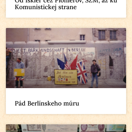
Od Iskier cez Pionierov, SZM, až ku
Komunistickej strane
Pád Berlínskeho múru