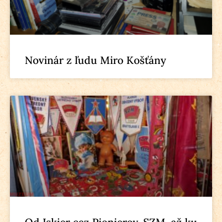
Novinár z ľudu Miro Košťány