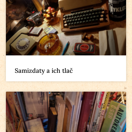
Samizdaty a ich tlač