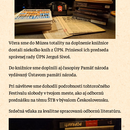
Včera sme do Múzea totality na doplnenie knižnice
dostali niekoľko kníh z ÚPN. Priniesol ich predseda
správnej rady ÚPN Jerguš Sivoš.
Do knižnice sme doplnili aj časopisy Pamäť národa
vydávaný Ústavom pamäti národa.
Pri návšteve sme dohodli podrobnosti tohtoročného
Festivalu slobody v tvojom meste, ako aj odbornú
prednášku na tému ŠTB v bývalom Československu.
Srdečná vďaka za kvalitne spracovanú odbornú literatúru.