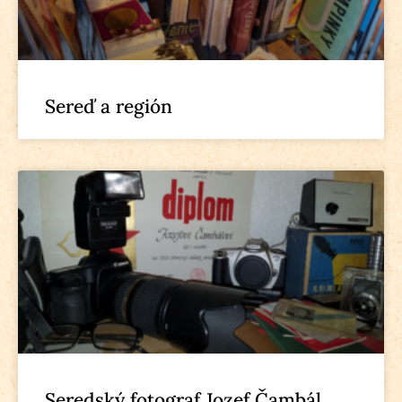
Sereď a región
Seredský fotograf Jozef Čambál