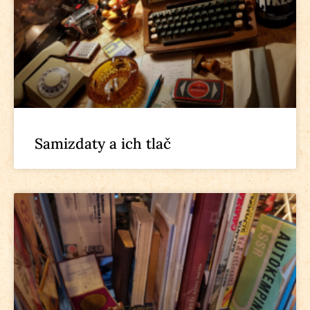
Samizdaty a ich tlač