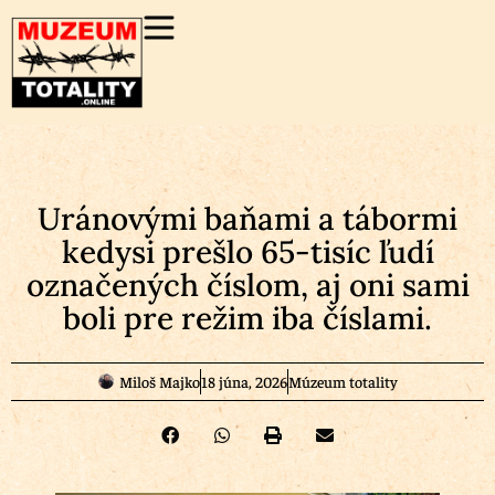
Uránovými baňami a tábormi
kedysi prešlo 65-tisíc ľudí
označených číslom, aj oni sami
boli pre režim iba číslami.
Miloš Majko
18 júna, 2026
Múzeum totality