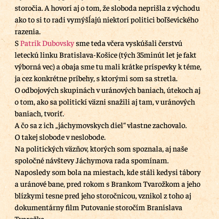
storočia. A hovorí aj o tom, že sloboda neprišla z východu
ako to si to radi vymýšĺajú niektorí politici boľševického
razenia.
S
Patrik Dubovsky
sme teda včera vyskúšali čerstvú
leteckú linku Bratislava-Košice (tých 35minút let je fakt
výborná vec) a obaja sme tu mali krátke príspevky k téme,
ja cez konkrétne príbehy, s ktorými som sa stretla.
O odbojových skupinách v uránových baniach, útekoch aj
o tom, ako sa politickí väzni snažili aj tam, v uránových
baniach, tvoriť.
A čo sa z ich „jáchymovskych diel“ vlastne zachovalo.
O takej slobode v neslobode.
Na politických väzňov, ktorých som spoznala, aj naše
spoločné návštevy Jáchymova rada spomínam.
Naposledy som bola na miestach, kde stáli kedysi tábory
a uránové bane, pred rokom s Brankom Tvarožkom a jeho
blízkymi tesne pred jeho storočnicou, vznikol z toho aj
dokumentárny film Putovanie storočím Branislava
Tvarožka.