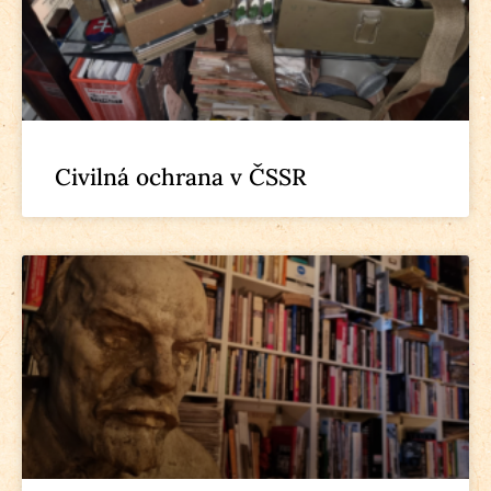
Civilná ochrana v ČSSR