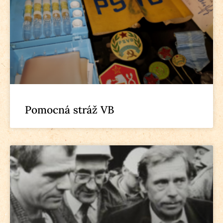
Pomocná stráž VB