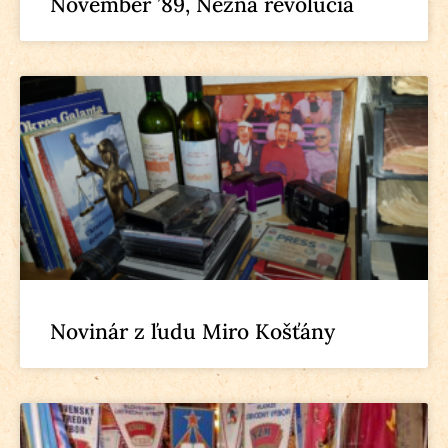
November ’89, Nežná revolúcia
Novinár z ľudu Miro Košťány