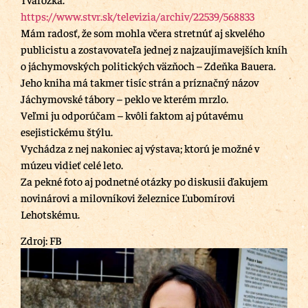
https://www.stvr.sk/televizia/archiv/22539/568833
Mám radosť, že som mohla včera stretnúť aj skvelého
publicistu a zostavovateľa jednej z najzaujímavejších kníh
o jáchymovských politických väzňoch – Zdeňka Bauera.
Jeho kniha má takmer tisíc strán a príznačný názov
Jáchymovské tábory – peklo ve kterém mrzlo.
Veľmi ju odporúčam – kvôli faktom aj pútavému
esejistickému štýlu.
Vychádza z nej nakoniec aj výstava; ktorú je možné v
múzeu vidieť celé leto.
Za pekné foto aj podnetné otázky po diskusii ďakujem
novinárovi a milovníkovi železnice Ľubomírovi
Lehotskému.
Zdroj: FB