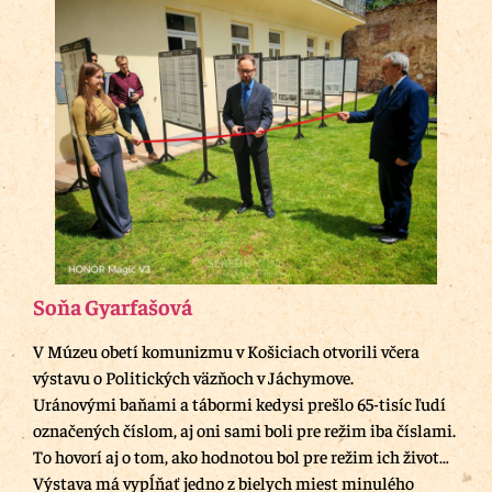
Soňa Gyarfašová
V Múzeu obetí komunizmu v Košiciach otvorili včera
výstavu o Politických väzňoch v Jáchymove.
Uránovými baňami a tábormi kedysi prešlo 65-tisíc ľudí
označených číslom, aj oni sami boli pre režim iba číslami.
To hovorí aj o tom, ako hodnotou bol pre režim ich život…
Výstava má vypĺňať jedno z bielych miest minulého