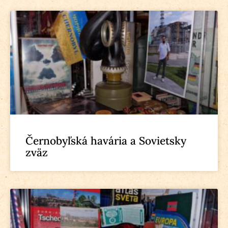
Černobyľská havária a Sovietsky
zväz