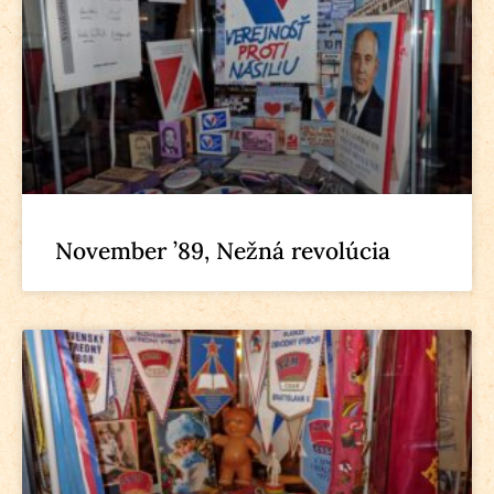
November ’89, Nežná revolúcia