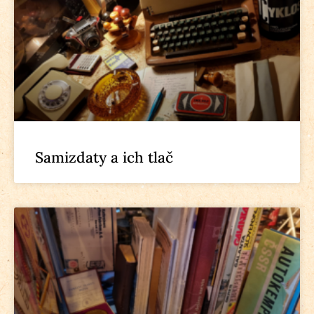
Samizdaty a ich tlač