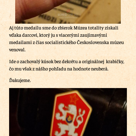
Aj túto medailu sme do zbierok Múzea totality získali
vďaka darcovi, ktorý ju s viacerými zaujímavými
medailami z čias socialistického Československa múzeu
venoval.
Ide o zachovalý kúsok bez dekrétu a originálnej krabičky,
čo mu však z nášho pohľadu na hodnote neuberá.
Ďakujeme.