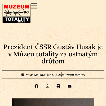
Prezident ČSSR Gustáv Husák je
v Múzeu totality za ostnatým
drôtom
Miloš Majko
23 júna, 2026
Múzeum totality