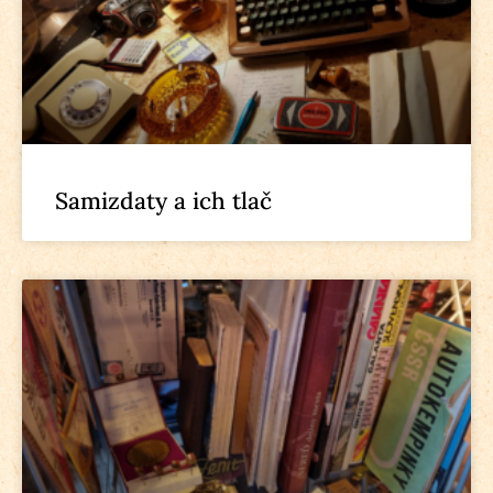
Samizdaty a ich tlač