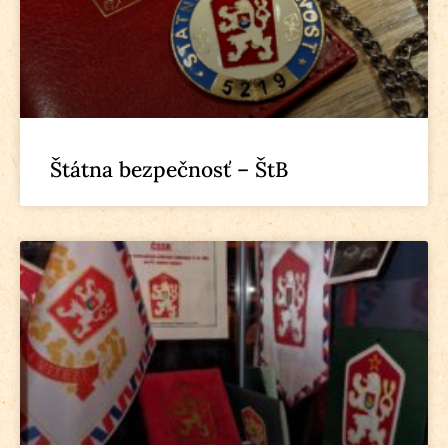
Štátna bezpečnosť – ŠtB