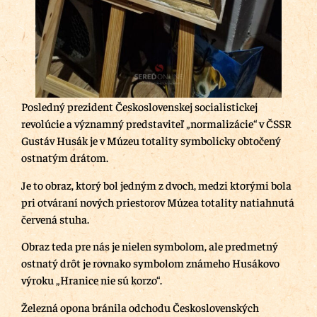
Posledný prezident Československej socialistickej
revolúcie a významný predstaviteľ „normalizácie“ v ČSSR
Gustáv Husák je v Múzeu totality symbolicky obtočený
ostnatým drátom.
Je to obraz, ktorý bol jedným z dvoch, medzi ktorými bola
pri otváraní nových priestorov Múzea totality natiahnutá
červená stuha.
Obraz teda pre nás je nielen symbolom, ale predmetný
ostnatý drôt je rovnako symbolom známeho Husákovo
výroku „Hranice nie sú korzo“.
Železná opona bránila odchodu Československých