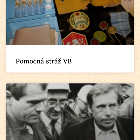
Pomocná stráž VB