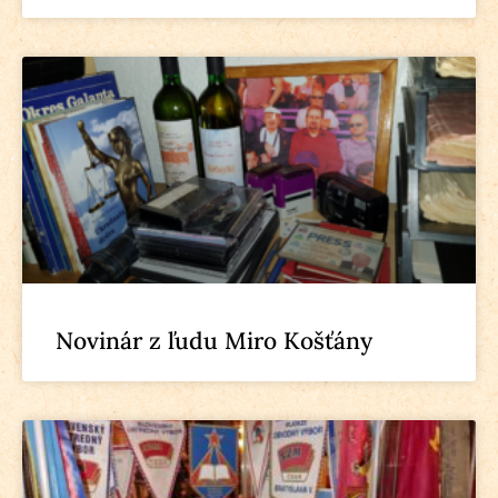
Novinár z ľudu Miro Košťány